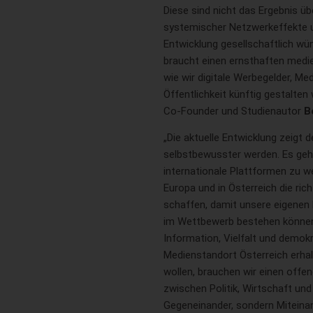
Diese sind nicht das Ergebnis üb
systemischer Netzwerkeffekte u
Entwicklung gesellschaftlich wün
braucht einen ernsthaften medie
wie wir digitale Werbegelder, Me
Öffentlichkeit künftig gestalte
Co-Founder und Studienautor
B
„Die aktuelle Entwicklung zeigt 
selbstbewusster werden. Es geh
internationale Plattformen zu w
Europa und in Österreich die ri
schaffen, damit unsere eigenen
im Wettbewerb bestehen können.
Information, Vielfalt und demok
Medienstandort Österreich erha
wollen, brauchen wir einen offe
zwischen Politik, Wirtschaft und
Gegeneinander, sondern Miteinand