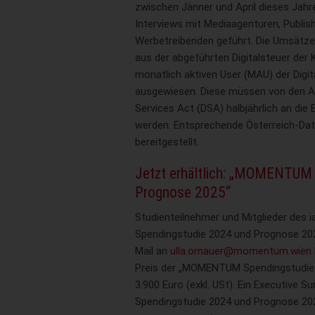
zwischen Jänner und April dieses Jahre
Interviews mit Mediaagenturen, Publis
Werbetreibenden geführt. Die Umsätze 
aus der abgeführten Digitalsteuer der
monatlich aktiven User (MAU) der Digi
ausgewiesen. Diese müssen von den An
Services Act (DSA) halbjährlich an di
werden. Entsprechende Österreich-Da
bereitgestellt.
Jetzt erhältlich: „MOMENTUM
Prognose 2025“
Studienteilnehmer und Mitglieder des
Spendingstudie 2024 und Prognose 2025
Mail an
ulla.ornauer@momentum.wien
Preis der „MOMENTUM Spendingstudie 
3.900 Euro (exkl. USt). Ein Executiv
Spendingstudie 2024 und Prognose 202