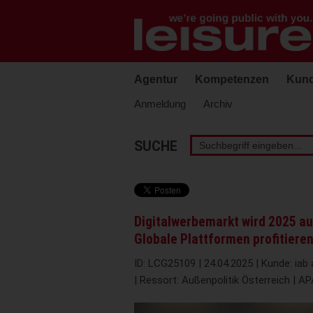
Barrierefreie
Bedienung
der
Webseite
Agentur
Kompetenzen
Kun
Anmeldung
Archiv
Stichwortsuche
SUCHE
Digitalwerbemarkt wird 2025 au
Globale Plattformen profitieren
ID: LCG25109 | 24.04.2025 | Kunde: iab 
| Ressort: Außenpolitik Österreich | 