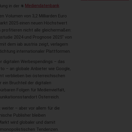
dung in der
Mediendatenbank
en Volumen von 3,2 Milliarden Euro
markt 2025 einen neuen Höchstwert
rofitieren nicht alle gleichermaßen:
studie 2024 und Prognose 2025“ von
 dem iab austria zeigt, verlagern
chtung internationaler Plattformen.
er digitalen Werbespendings – das
tto – an globale Anbieter wie Google,
t verblieben bei österreichischen
in Bruchteil der digitalen
rbaren Folgen für Medienvielfalt,
unikationsstandort Österreich.
weiter – aber vor allem für die
ische Publisher bleiben
rkt wird globaler und damit
en monopolistischen Tendenzen.