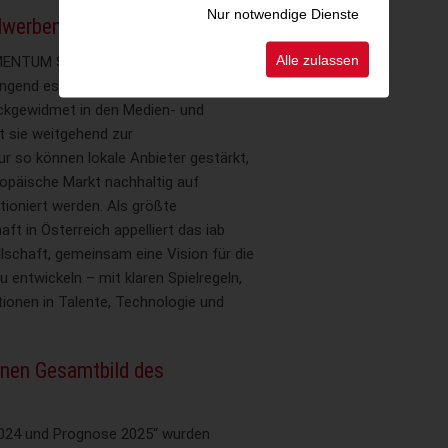
Nur notwendige Dienste
talwerbemarkt mitzugestalten
Alle zulassen
OMENTUM Spendingstudie 2024 und
gend es ist, die Digitalsteuer von
eckgewidmet in den Medien- und
tt sie weitgehend zur
r so können lokale Anbieter gestärkt,
ropäische Markt nachhaltig auf
ioniert werden. Als größte
aft in Österreich appelliert das iab
llschaft, gemeinsam eine Vision für die
 entwickeln – mit klaren Spielregeln,
itionen in Talente, Technologie und
hnen Gesamtbild des
024 und Prognose 2025“ wurden