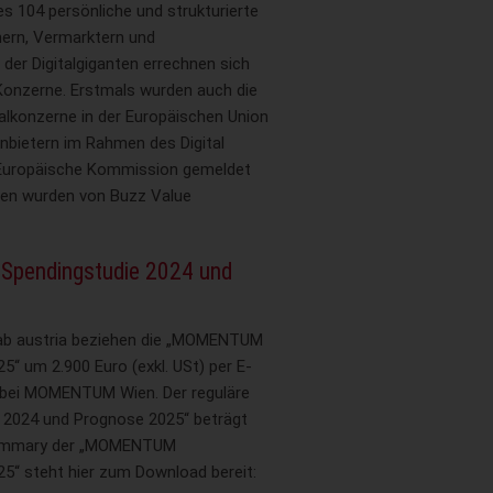
s 104 persönliche und strukturierte
hern, Vermarktern und
der Digitalgiganten errechnen sich
 Konzerne. Erstmals wurden auch die
talkonzerne in der Europäischen Union
bietern im Rahmen des Digital
e Europäische Kommission gemeldet
ten wurden von Buzz Value
 Spendingstudie 2024 und
 iab austria beziehen die „MOMENTUM
“ um 2.900 Euro (exkl. USt) per E-
bei MOMENTUM Wien. Der reguläre
2024 und Prognose 2025“ beträgt
e Summary der „MOMENTUM
5“ steht hier zum Download bereit: