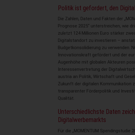
Politik ist gefordert, den Digi
Die Zahlen, Daten und Fakten der „M
Prognose 2025“ unterstreichen, wie drin
zuletzt 124 Millionen Euro stärker zw
Digitalstandort zu investieren – ansta
Budgetkonsolidierung zu verwenden. Nu
Innovationskraft gefördert und der eu
Augenhöhe mit globalen Akteuren posit
Interessenvertretung der Digitalwirtsch
austria an Politik, Wirtschaft und Gese
Zukunft der digitalen Kommunikation zu
transparenter Förderpolitik und Invest
Qualität.
Unterschiedlichste Daten zeic
Digitalwerbemarkts
Für die „MOMENTUM Spendingstudie 2