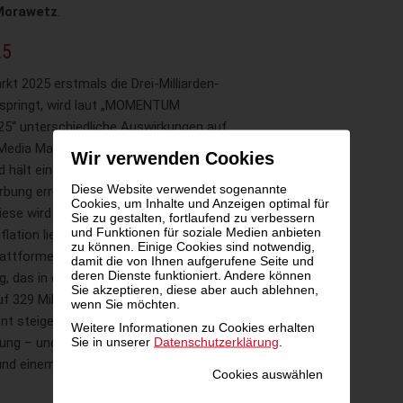
Morawetz
.
25
kt 2025 erstmals die Drei-Milliarden-
springt, wird laut „MOMENTUM
5“ unterschiedliche Auswirkungen auf
 Media Marketing wächst heuer um 8,7
Wir verwenden Cookies
d hält einen Anteil von 32,6 Prozent
Diese Website verwendet sogenannte
ung erreicht mit 507 Millionen Euro
Cookies, um Inhalte und Anzeigen optimal für
iese wird heuer nur um 1,7 Prozent
Sie zu gestalten, fortlaufend zu verbessern
und Funktionen für soziale Medien anbieten
flation liegen, woraus sich ein De-
zu können. Einige Cookies sind notwendig,
attformen abzeichnet. Weiterhin auf
damit die von Ihnen aufgerufene Seite und
deren Dienste funktioniert. Andere können
g, das in diesem Jahr seinen
Sie akzeptieren, diese aber auch ablehnen,
 329 Millionen Euro und einen
wenn Sie möchten.
nt steigern wird. Den Spitzenplatz
Weitere Informationen zu Cookies erhalten
Sie in unserer
Datenschutzerklärung
.
ung – und da vor allem Google – mit
und einem Marktanteil von 34,7
Cookies auswählen