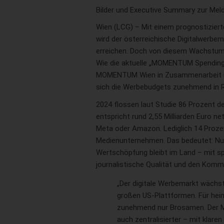
Bilder und Executive Summary zur Mel
Wien (LCG) – Mit einem prognostiziert
wird der österreichische Digitalwerbe
erreichen. Doch von diesem Wachstum p
Wie die aktuelle „MOMENTUM Spending
MOMENTUM Wien in Zusammenarbeit mit
sich die Werbebudgets zunehmend in Ri
2024 flossen laut Studie 86 Prozent d
entspricht rund 2,55 Milliarden Euro ne
Meta oder Amazon. Lediglich 14 Prozen
Medienunternehmen. Das bedeutet: Nur e
Wertschöpfung bleibt im Land – mit spü
journalistische Qualität und den Komm
„Der digitale Werbemarkt wächst 
großen US-Plattformen. Für heim
zunehmend nur Brosamen. Der Ma
auch zentralisierter – mit klar