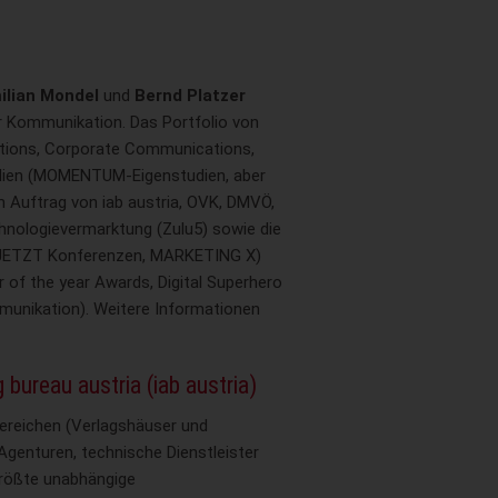
ilian Mondel
und
Bernd Platzer
r Kommunikation. Das Portfolio von
ions, Corporate Communications,
ien (MOMENTUM-Eigenstudien, aber
m Auftrag von iab austria, OVK, DMVÖ,
nologievermarktung (Zulu5) sowie die
(JETZT Konferenzen, MARKETING X)
 of the year Awards, Digital Superhero
munikation). Weitere Informationen
 bureau austria (iab austria)
lbereichen (Verlagshäuser und
genturen, technische Dienstleister
 größte unabhängige