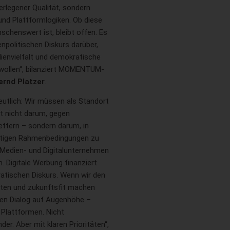
erlegener Qualität, sondern
nd Plattformlogiken. Ob diese
schenswert ist, bleibt offen. Es
npolitischen Diskurs darüber,
dienvielfalt und demokratische
n wollen“, bilanziert MOMENTUM-
ernd Platzer
.
deutlich: Wir müssen als Standort
t nicht darum, gegen
ettern – sondern darum, in
chtigen Rahmenbedingungen zu
 Medien- und Digitalunternehmen
 Digitale Werbung finanziert
ratischen Diskurs. Wenn wir den
lten und zukunftsfit machen
nen Dialog auf Augenhöhe –
 Plattformen. Nicht
er. Aber mit klaren Prioritäten“,