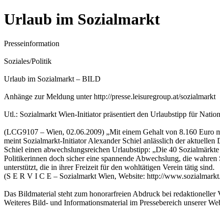
Urlaub im Sozialmarkt
Presseinformation
Soziales/Politik
Urlaub im Sozialmarkt – BILD
Anhänge zur Meldung unter http://presse.leisuregroup.at/sozialmarkt
Utl.: Sozialmarkt Wien-Initiator präsentiert den Urlaubstipp für Nat
(LCG9107 – Wien, 02.06.2009) „Mit einem Gehalt von 8.160 Euro m
meint Sozialmarkt-Initiator Alexander Schiel anlässlich der aktuellen
Schiel einen abwechslungsreichen Urlaubstipp: „Die 40 Sozialmärkte i
Politikerinnen doch sicher eine spannende Abwechslung, die wahren 
unterstützt, die in ihrer Freizeit für den wohltätigen Verein tätig sind.
(S E R V I C E – Sozialmarkt Wien, Website: http://www.sozialmark
Das Bildmaterial steht zum honorarfreien Abdruck bei redaktionelle
Weiteres Bild- und Informationsmaterial im Pressebereich unserer Web