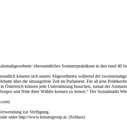
ionalratsabgeordnete: ehrenamtliches Sommerpraktikum in den rund 40 ös
onatlich können sich unsere Abgeordneten während der zweimonatige
 Debatte über die sitzungsfreie Zeit im Parlament. Für all jene Politik
n Österreich können jede Unterstützung brauchen, zumal der Ansturm au
Sorgen und Nöte ihrer Wähler kennen zu lernen.“ Der Sozialmarkt Wie
t.com)
r Verwendung zur Verfügung.
site unter http://www.leisuregroup.at. (Schluss)