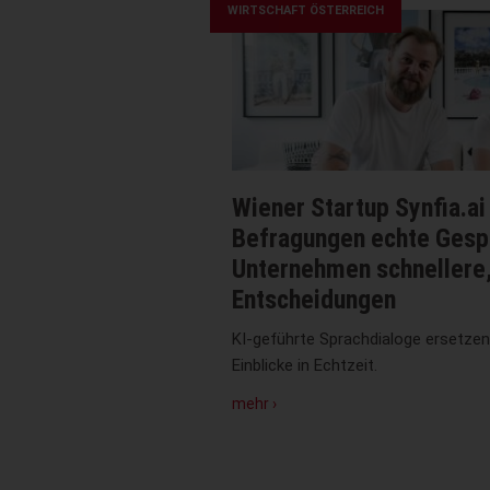
Rückgrat
WIRTSCHAFT ÖSTERREICH
der
Bewegtbildnutzung
Wiener Startup Synfia.ai
Befragungen echte Gesp
Unternehmen schnellere,
Entscheidungen
KI-geführte Sprachdialoge ersetzen
Einblicke in Echtzeit.
zu
mehr ›
Wiener
Startup
Synfia.ai