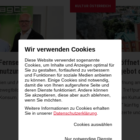
KULTUR ÖSTERREICH
Wir verwenden Cookies
Diese Website verwendet sogenannte
Fernsehen ist
Schloss Prugg öffnet
Cookies, um Inhalte und Anzeigen optimal für
dnutzung
und Konzertangebot d
Sie zu gestalten, fortlaufend zu verbessern
und Funktionen für soziale Medien anbieten
zu können. Einige Cookies sind notwendig,
ien und Arbeitsgemeinschaft
Mit der offiziellen Eröffnung 
damit die von Ihnen aufgerufene Seite und
ewegtbildnutzung im Land.
zum neuen kulturellen Treffpun
deren Dienste funktioniert. Andere können
Sie akzeptieren, diese aber auch ablehnen,
 Konsum.
Neben einem vielseitigen Kultu
wenn Sie möchten.
Park mit „PRUGG LIVE“ künftig 
Weitere Informationen zu Cookies erhalten
Location für Großkonzerte und
Sie in unserer
Datenschutzerklärung
.
zu
mehr ›
Cookies auswählen
Schloss
Prugg
Nur notwendige Dienste