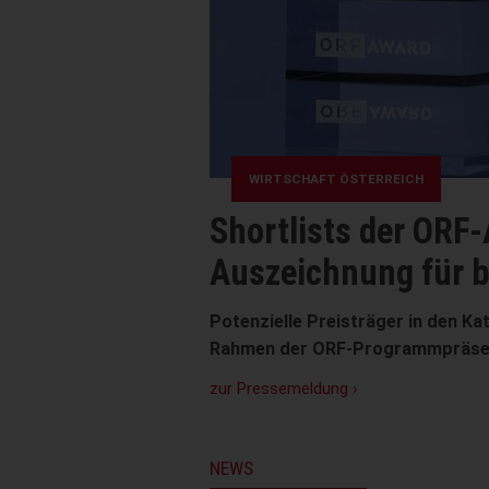
RF-AWARDS: 30 Arbeiten sind im R
 beispielgebende Teamarbeit – BI
en Kategorien „GESEHEN“, „GEHÖRT“ und „GEKLICKT“ stehen
entation im Herbst 2026 vergeben.
NEWS