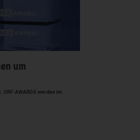
Abkühlung auf Donauwellen – BILD
ietet die DDSG Blue Danube in der Bundeshauptstadt ein 
onau und Donaukanal.