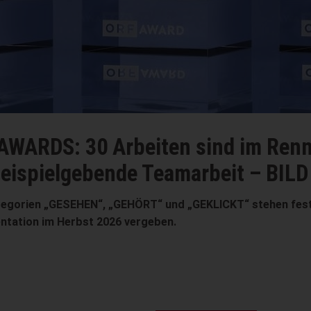
CHRONIK ÖSTERREICH
ennen um
Hitzewelle: 
LD
Trotz Niedrigwasser b
Fahrten täglich auf D
 fest. ORF-AWARDS werden im
zur Pressemeldung ›