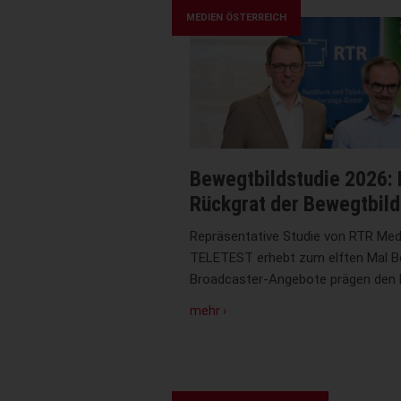
MEDIEN ÖSTERREICH
Bewegtbildstudie 2026: 
Rückgrat der Bewegtbil
Repräsentative Studie von RTR Med
TELETEST erhebt zum elften Mal B
Broadcaster-Angebote prägen den
zu
mehr ›
Bewegtbildstudie
2026:
Fernsehen
ist