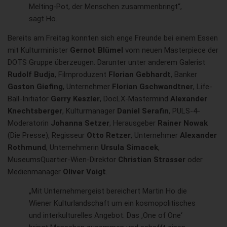
Melting-Pot, der Menschen zusammenbringt“,
sagt Ho.
Bereits am Freitag konnten sich enge Freunde bei einem Essen
mit Kulturminister
Gernot Blümel
vom neuen Masterpiece der
DOTS Gruppe überzeugen. Darunter unter anderem Galerist
Rudolf Budja
, Filmproduzent
Florian Gebhardt
, Banker
Gaston Giefing
, Unternehmer
Florian Gschwandtner
, Life-
Ball-Initiator
Gerry Keszler
, DocLX-Mastermind
Alexander
Knechtsberger
, Kulturmanager
Daniel Serafin
, PULS-4-
Moderatorin
Johanna Setzer
, Herausgeber
Rainer Nowak
(Die Presse), Regisseur
Otto Retzer
, Unternehmer
Alexander
Rothmund
, Unternehmerin
Ursula Simacek
,
MuseumsQuartier-Wien-Direktor
Christian Strasser
oder
Medienmanager
Oliver Voigt
.
„Mit Unternehmergeist bereichert Martin Ho die
Wiener Kulturlandschaft um ein kosmopolitisches
und interkulturelles Angebot. Das ‚One of One‘