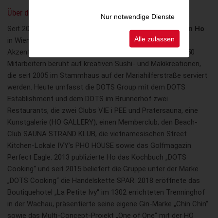
Über die DOTS Group
Nur notwendige Dienste
Seit 2005 setzt die DOTS Group von Unternehmer
Martin Ho
Alle zulassen
in Wien mit Restaurant- und Clubbetrieben einzigartige
Akzente. Der Erfolg der Unternehmensgruppe mit rund 250
Mitarbeitern beruht auf kreativen Sushi- und Makikreationen,
die seit 2005 im Stammhaus auf der Mariahilferstraße serviert
werden. Heute umfasst die DOTS Group mit dem DOTS
Establishment und dem DOTS im Brunnerhof zwei
Restaurants, die zwei Clubs VIE i PEE und Pratersauna, eine
Kunstgalerie (HO GALLERY), einen Memberclub, den Beach-
Club SAUNA STRAND KLUB, die vietnamesischen Street
Kitchen-Lokale IVY’s PHO HOUSE sowie das Golfmagazin
Perfect Eagle. 2013 publizierte Ho das Kochbuch „DOTS
Cooking“ und seit 2015 beliefert die Gruppe unter der Marke
„DOTS Cooking“ die Handelskette SPAR. 2018 eröffnete das
Boutiquehotel „La Petite Ivy“ im 1302 errichteten Trenninghof
in der Wachau, präsentierte seine eigene Gin-Marke „Chin Chin“
sowie das Multi-Concept-Projekt „One of One“ mit der HO