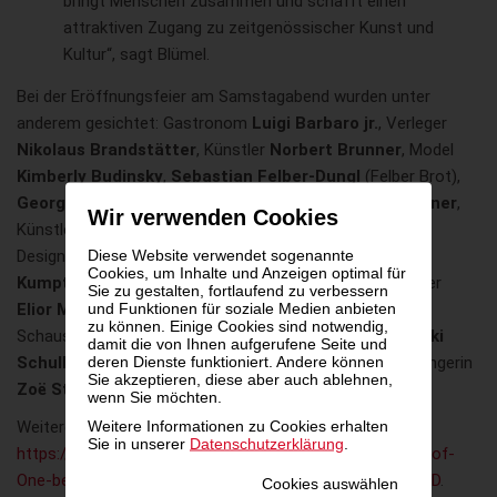
bringt Menschen zusammen und schafft einen
attraktiven Zugang zu zeitgenössischer Kunst und
Kultur“, sagt Blümel.
Bei der Eröffnungsfeier am Samstagabend wurden unter
anderem gesichtet: Gastronom
Luigi Barbaro jr.
, Verleger
Nikolaus Brandstätter
, Künstler
Norbert Brunner
, Model
Kimberly Budinsky
,
Sebastian Felber-Dungl
(Felber Brot),
Georg Fechter
(Masters of Dirt), Herausgeber
Niki Fellner
,
Wir verwenden Cookies
Künstler
Martin Grandits
, Galerist
Gerald Hartinger
,
Diese Website verwendet sogenannte
Designer
Thomas Kirchgrabner
, Starkoch
Alexander
Cookies, um Inhalte und Anzeigen optimal für
Kumptner
,
Kurt Mann
(Bäckerei Der Mann), Unternehmer
Sie zu gestalten, fortlaufend zu verbessern
und Funktionen für soziale Medien anbieten
Elior Molcho
, Medienmanager
Nikolaus Pelinka
,
zu können. Einige Cookies sind notwendig,
Schauspielerin
Chiara Pisati
, Netzwerker
Ali Rahimi
,
Niki
damit die von Ihnen aufgerufene Seite und
deren Dienste funktioniert. Andere können
Schullin
(NewOne), Architekt
Alexander Serda
, und Sängerin
Sie akzeptieren, diese aber auch ablehnen,
Zoë Straub
.
wenn Sie möchten.
Weitere Informationen zu Cookies erhalten
Weitere Informationen zum „One of One“ auf
Sie in unserer
Datenschutzerklärung
.
https://www.leisure.at/de/presse/4195/Martin-Hos-One-of-
One-beheimatet-Galerie-und-drei-Gastro-Konzepte--BILD
.
Cookies auswählen