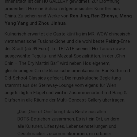
Innenstadt ist der HO GALLERY gewidmet. Zur Eröffnung
präsentiert Ho eine Schau zeitgenössischer Künstler aus
China. Zu sehen sind Werke von
Ren Jing
,
Ren Zhenyu
,
Meng
Yang Yang
und
Zhou Jinhua
.
Kulinarisch erwartet die Gäste künftig im MR. WOW chinesisch-
vietnamesische Fusionsküche und die wohl beste Peking-Ente
der Stadt (ab 49 Euro). Im TETATE serviert Ho Tacos sowie
ausgewählte Tequila- und Mezcal-Spezialitäten. In der „Chin
Chin – The Dry Martini Bar“ wird neben Hos eigenem,
gleichnamigen Gin die klassische amerikanische Bar-Kultur mit
Old-School-Classics gefeiert. Die musikalische Begleitung
stammt aus der Steinway-Lounge vom eigens für Wien
angefertigten Flügel und wird in Zusammenarbeit mit Bang &
Olufsen in alle Räume der Multi-Concept-Gallery übertragen.
„Das ‚One of One‘ bringt das Beste aus allen
DOTS-Betrieben zusammen. Es ist ein Ort, an dem
alle Kulturen, Lifestyles, Lebenseinstellungen und
Geschmäcker zusammenkommen; ein urbaner