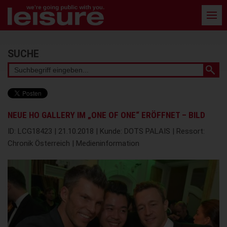
Barrierefreie
Bedienung
der
Webseite
Stichwortsuche
SUCHE
NEUE HO GALLERY IM „ONE OF ONE“ ERÖFFNET – BILD
ID: LCG18423 | 21.10.2018 | Kunde: DOTS PALAIS | Ressort:
Chronik Österreich | Medieninformation