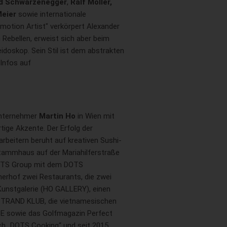
ld Schwarzenegger
,
Ralf Möller,
Meier
sowie internationale
Emotion Artist" verkörpert Alexander
 Rebellen, erweist sich aber beim
eidoskop. Sein Stil ist dem abstrakten
Infos auf
Unternehmer
Martin Ho
in Wien mit
tige Akzente. Der Erfolg der
beitern beruht auf kreativen Sushi-
Stammhaus auf der Mariahilferstraße
DOTS Group mit dem DOTS
rhof zwei Restaurants, die zwei
 Kunstgalerie (HO GALLERY), einen
TRAND KLUB, die vietnamesischen
SE sowie das Golfmagazin Perfect
ch „DOTS Cooking“ und seit 2015