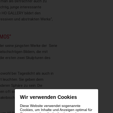
e man als Betrachter auch zu
chtig, junge interessante
ie HO GALLERY bildet den
ressiven und abstrakten Werke“,
SMOS"
ler seine jüngsten Werke der Serie
lschichtigen Bildern, die mit
 die ersten zwei Skulpturen des
e sowohl bei Tageslicht als auch in
ht leuchten. Sie geben dem
nderen Sphäre zu sein. Die
n oft sehr unterschiedlich, da
Wir verwenden Cookies
akribisch durchdacht sind“,
Diese Website verwendet sogenannte
Cookies, um Inhalte und Anzeigen optimal für