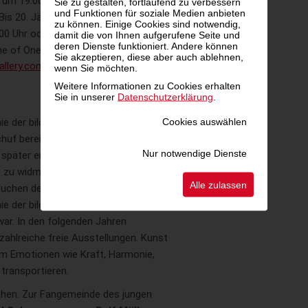
 um 19.00 Uhr, in Anwesenheit des
Sie zu gestalten, fortlaufend zu verbessern
und Funktionen für soziale Medien anbieten
Bis 20. Jänner 2020 können seine
zu können. Einige Cookies sind notwendig,
0 Uhr oder nach telefonischer
damit die von Ihnen aufgerufene Seite und
deren Dienste funktioniert. Andere können
e of One besichtigt werden. Weitere
Sie akzeptieren, diese aber auch ablehnen,
allery.com
.
wenn Sie möchten.
Weitere Informationen zu Cookies erhalten
Sie in unserer
Datenschutzerklärung
.
Cookies auswählen
mie der bildenden Künste in München
chuf bereits mit 15 Jahren erste
Nur notwendige Dienste
 später entschied sich
Alexander
 zu widmen. Aufgrund seiner
Alle zulassen
uchen der Professoren wurde er auch
ie der bildenden Künste in Nürnberg
r. In den folgenden Jahren
zahlreiche freie Ausstellungen. Kunst
 um Emotionen wie Kraft, Harmonie,
 transportieren.
nchen. Zur Fangemeinde des jungen