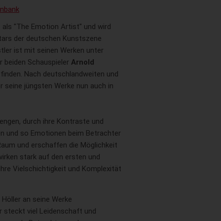
enbank
 als "The Emotion Artist" und wird
Stars der deutschen Kunstszene
stler ist mit seinen Werken unter
 beiden Schauspieler
Arnold
finden. Nach deutschlandweiten und
er seine jüngsten Werke nun auch in
engen, durch ihre Kontraste und
n und so Emotionen beim Betrachter
 Raum und erschaffen die Möglichkeit
 wirken stark auf den ersten und
 ihre Vielschichtigkeit und Komplexität
r Höller an seine Werke
r steckt viel Leidenschaft und