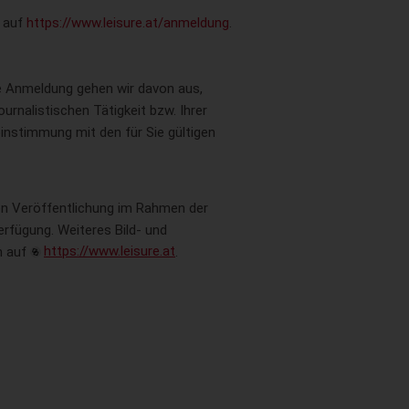
g auf
https://www.leisure.at/anmeldung
.
re Anmeldung gehen wir davon aus,
urnalistischen Tätigkeit bzw. Ihrer
instimmung mit den für Sie gültigen
ien Veröffentlichung im Rahmen der
erfügung. Weiteres Bild- und
h auf
https://www.leisure.at
.