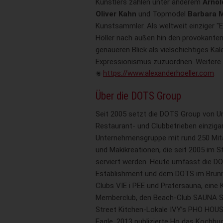
Künstlers zählen unter anderem
Arno
Oliver Kahn
und Topmodel
Barbara 
Kunstsammler. Als weltweit einziger "
Höller nach außen hin den provokanten
genaueren Blick als vielschichtiges Kal
Expressionismus zuzuordnen. Weitere 
https://www.alexanderhoeller.com
.
Über die DOTS Group
Seit 2005 setzt die DOTS Group von 
Restaurant- und Clubbetrieben einzigar
Unternehmensgruppe mit rund 250 Mitar
und Makikreationen, die seit 2005 im 
serviert werden. Heute umfasst die 
Establishment und dem DOTS im Brunne
Clubs VIE i PEE und Pratersauna, eine
Memberclub, den Beach-Club SAUNA S
Street Kitchen-Lokale IVY’s PHO HOU
Eagle. 2013 publizierte Ho das Kochbu