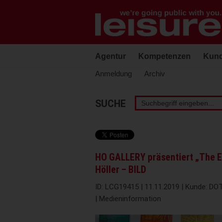
Barrierefreie
Bedienung
der
Webseite
Agentur
Kompetenzen
Kun
Anmeldung
Archiv
Stichwortsuche
SUCHE
HO GALLERY präsentiert „The E
Höller – BILD
ID: LCG19415 | 11.11.2019 | Kunde: DOT
| Medieninformation