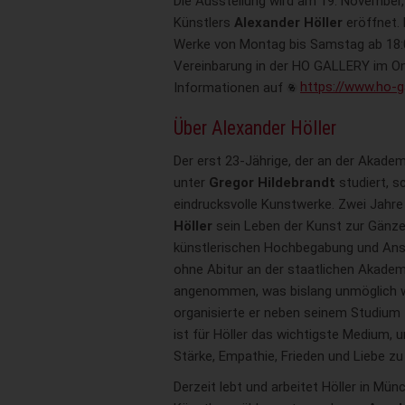
Die Ausstellung wird am 19. November,
Künstlers
Alexander Höller
eröffnet. 
Werke von Montag bis Samstag ab 18:0
Vereinbarung in der HO GALLERY im On
Informationen auf
https://www.ho-g
Über Alexander Höller
Der erst 23-Jährige, der an der Akade
unter
Gregor Hildebrandt
studiert, s
eindrucksvolle Kunstwerke. Zwei Jahre
Höller
sein Leben der Kunst zur Gänze
künstlerischen Hochbegabung und Ans
ohne Abitur an der staatlichen Akadem
angenommen, was bislang unmöglich wa
organisierte er neben seinem Studium 
ist für Höller das wichtigste Medium,
Stärke, Empathie, Frieden und Liebe zu
Derzeit lebt und arbeitet Höller in Mü