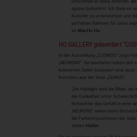
Emotionen in seine Arbeiten, di
spüren bekommt. Ich finde es wi
Künstler zu unterstützen und d
perfekten Rahmen für seine exp
so
Martin Ho
.
HO GALLERY präsentiert "CO
In der Ausstellung „COSMOS“ zeigt Höl
„NEURONS“. Sie beinhaltet neben den vie
kolorierten Seilen bespannt sind, auch
Künstlers aus der Serie „GENIUS“.
„Ein Highlight sind die Bilder, di
der Dunkelheit unter Schwarzlic
Betrachter das Gefühl in einer a
‚NEURONS‘ wirken beim Betrachte
die Farbkompositionen der Seile 
erklärt
Höller
.