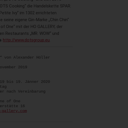
„DOTS Cooking“ die Handelskette SPAR.
etite Ivy“ im 1302 errichteten
e seine eigene Gin-Marke „Chin Chin“
 of One“ mit der HO GALLERY, der
 den Restaurants „MR. WOW“ und
http://www.dotsgroup.eu
.
“ von Alexander Höller
ovember 2019
19 bis 19. Jänner 2020
tag
 nach Vereinbarung
 of One
rstätte 16
-gallery.com