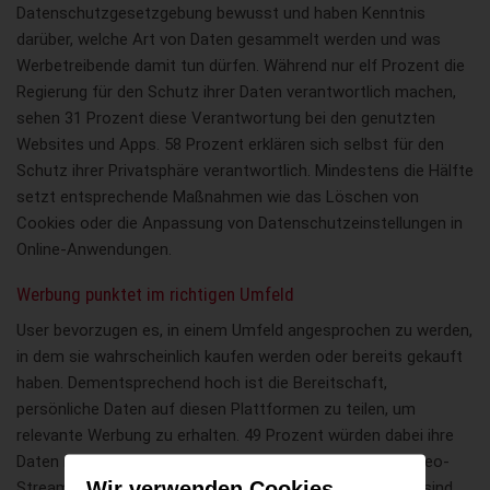
Datenschutzgesetzgebung bewusst und haben Kenntnis
darüber, welche Art von Daten gesammelt werden und was
Werbetreibende damit tun dürfen. Während nur elf Prozent die
Regierung für den Schutz ihrer Daten verantwortlich machen,
sehen 31 Prozent diese Verantwortung bei den genutzten
Websites und Apps. 58 Prozent erklären sich selbst für den
Schutz ihrer Privatsphäre verantwortlich. Mindestens die Hälfte
setzt entsprechende Maßnahmen wie das Löschen von
Cookies oder die Anpassung von Datenschutzeinstellungen in
Online-Anwendungen.
Werbung punktet im richtigen Umfeld
User bevorzugen es, in einem Umfeld angesprochen zu werden,
in dem sie wahrscheinlich kaufen werden oder bereits gekauft
haben. Dementsprechend hoch ist die Bereitschaft,
persönliche Daten auf diesen Plattformen zu teilen, um
relevante Werbung zu erhalten. 49 Prozent würden dabei ihre
Daten mit Shopping-Plattformen und 42 Prozent mit Video-
Wir verwenden Cookies
Streaming-Anbietern teilen. 47 Prozent der Verbraucher sind