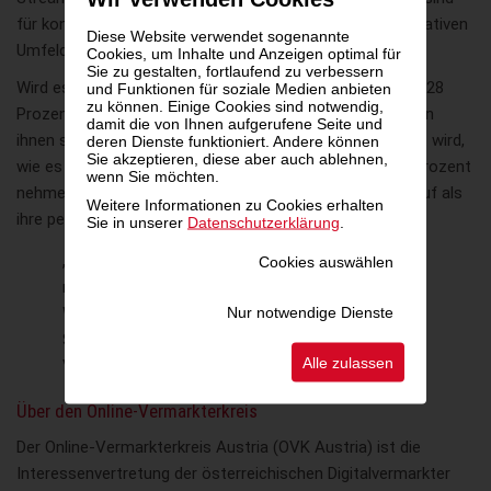
für kontext- und verhaltensorientierte Werbung im qualitativen
Diese Website verwendet sogenannte
Umfeld empfänglich.
Cookies, um Inhalte und Anzeigen optimal für
Sie zu gestalten, fortlaufend zu verbessern
Wird es jedoch zu persönlich, schrillen die Alarmglocken. 28
und Funktionen für soziale Medien anbieten
zu können. Einige Cookies sind notwendig,
Prozent der Befragten empfinden es als unheimlich, wenn
damit die von Ihnen aufgerufene Seite und
ihnen speziell auf sie ausgerichtete Werbung ausgespielt wird,
deren Dienste funktioniert. Andere können
Sie akzeptieren, diese aber auch ablehnen,
wie es vor allem in sozialen Netzwerken der Fall ist. 62 Prozent
wenn Sie möchten.
nehmen lieber eine weniger zielgerichtete Werbung in Kauf als
Weitere Informationen zu Cookies erhalten
ihre persönlichen Daten weiterzugeben.
Sie in unserer
Datenschutzerklärung
.
„Das Vertrauen in das Umfeld ist für User
Cookies auswählen
mittlerweile genauso wichtig wie für
Nur notwendige Dienste
Werbetreibende. Die Entscheidung für Brand
Safety ist eine direkte Investition in den
Alle zulassen
Verkaufserfolg“, fasst Schmidt zusammen.
Über den Online-Vermarkterkreis
Der Online-Vermarkterkreis Austria (OVK Austria) ist die
Interessenvertretung der österreichischen Digitalvermarkter