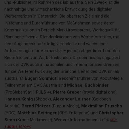
und -Publisher im Rahmen des iab austria. Sein Zweck ist die
nachhaltige und wirtschaftliche Entwicklung des digitalen
Werbemarktes in Österreich. Die obersten Ziele sind die
Initiierung und Durchführung von Maßnahmen sowie deren
Kommunikation im Bereich Markttransparenz, Werbequalität,
Planungseffizienz, Standardisierung von Werbeformaten, mit
dem Augenmerk auf stetig veränderte und wachsende
Anforderungen für Vermarkter – jedoch abgestimmt mit den
Bedürfnissen von Werbetreibenden. Darüber hinaus engagiert
sich der OVK auch in nationalen und internationalen Gremien
für die Weiterentwicklung der Branche. Leiter des OVK im iab
austria ist
Eugen Schmidt
, Geschäftsführer von AboutMedia.
Teilnehmer am OVK Austria sind
Michael Buchbinder
(ProSiebenSat.1 PULS 4),
Pierre Greber
(styria digital one),
Hannes König
(Shpock),
Alexander Leitner
(Goldbach
Austria),
Bernd Platzer
(Purpur Media),
Maximilian Pruscha
(YOC),
Matthias Seiringer
(ORF-Enterprise) und
Christopher
Sima
(Krone Multimedia). Weitere Informationen auf
iab-
austria.at/ovk