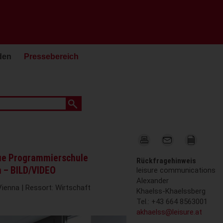
den
Pressebereich
eue Programmierschule
Rückfragehinweis
n – BILD/VIDEO
leisure communications
Alexander
Vienna | Ressort: Wirtschaft
Khaelss-Khaelssberg
Tel.: +43 664 8563001
akhaelss@leisure.at