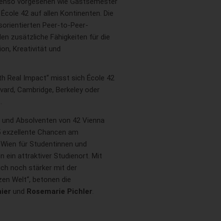
benso vorgesehen wie Gastsemester
École 42 auf allen Kontinenten. Die
sorientierten Peer-to-Peer-
n zusätzliche Fähigkeiten für die
on, Kreativität und
th Real Impact“ misst sich École 42
vard, Cambridge, Berkeley oder
.
n und Absolventen von 42 Vienna
25 exzellente Chancen am
t Wien für Studentinnen und
ein attraktiver Studienort. Mit
ich noch stärker mit der
zen Welt“, betonen die
ier
und
Rosemarie Pichler
.