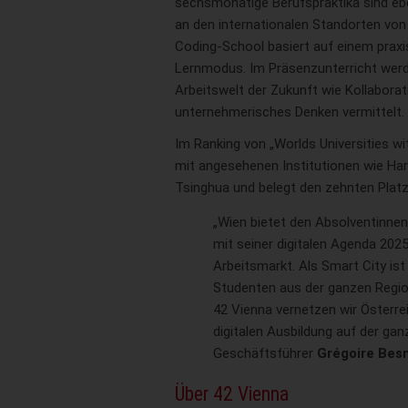
sechsmonatige Berufspraktika sind e
an den internationalen Standorten von 
Coding-School basiert auf einem praxi
Lernmodus. Im Präsenzunterricht werde
Arbeitswelt der Zukunft wie Kollaborati
unternehmerisches Denken vermittelt.
Im Ranking von „Worlds Universities wi
mit angesehenen Institutionen wie Har
Tsinghua und belegt den zehnten Platz
„Wien bietet den Absolventinne
mit seiner digitalen Agenda 20
Arbeitsmarkt. Als Smart City is
Studenten aus der ganzen Region 
42 Vienna vernetzen wir Österre
digitalen Ausbildung auf der gan
Geschäftsführer
Grégoire Besn
Über 42 Vienna