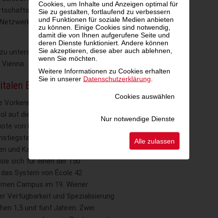
Cookies, um Inhalte und Anzeigen optimal für
irtschaftsstadtrat
Peter Hanke
Sie zu gestalten, fortlaufend zu verbessern
und Funktionen für soziale Medien anbieten
 Netzwerks mit Instituten auf
zu können. Einige Cookies sind notwendig,
damit die von Ihnen aufgerufene Seite und
deren Dienste funktioniert. Andere können
Sie akzeptieren, diese aber auch ablehnen,
zu unterstützen, fördert die Stadt
wenn Sie möchten.
 Vienna.
Weitere Informationen zu Cookies erhalten
Sie in unserer
Datenschutzerklärung
.
gitalen Berufen
Cookies auswählen
ne Vorkenntnisse gebunden.
l auf die Förderung von Frauen in IT-
Nur notwendige Dienste
Quote von bis zu 50 Prozent der
nstiegstest mit spielerischen
Alle zulassen
n und Kandidaten in die vierwöchige
sie sich für einen der 150
d das System von École 42
ernen Campus im 19. Wiener
er Verfügbarkeit und Spezialisierung
hen 1,5 und fünf Jahren. Zwei