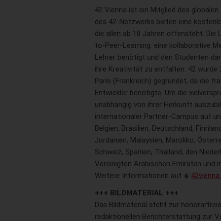
42 Vienna ist ein Mitglied des globale
des 42-Netzwerks bieten eine kostenl
die allen ab 18 Jahren offensteht. Die
to-Peer-Learning: eine kollaborative 
Lehrer benötigt und den Studenten dank
ihre Kreativität zu entfalten. 42 wurd
Paris (Frankreich) gegründet, da die fr
Entwickler benötigte. Um die vielvers
unabhängig von ihrer Herkunft auszubil
internationaler Partner-Campus auf und
Belgien, Brasilien, Deutschland, Finnland
Jordanien, Malaysien, Marokko, Österre
Schweiz, Spanien, Thailand, den Nieder
Vereinigten Arabischen Emiraten und im
Weitere Informationen auf
42vienna
+++ BILDMATERIAL +++
Das Bildmaterial steht zur honorarfre
redaktionellen Berichterstattung zur V