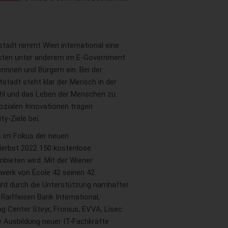
stadt nimmt Wien international eine
ekten unter anderem im E-Government
innen und Bürgern ein. Bei der
stadt steht klar der Mensch in der
ohl und das Leben der Menschen zu
ozialen Innovationen tragen
y-Ziele bei.
s im Fokus der neuen
Herbst 2022 150 kostenlose
bieten wird. Mit der Wiener
werk von École 42 seinen 42.
ird durch die Unterstützung namhafter
Raiffeisen Bank International,
 Center Steyr, Fronius, EVVA, Lisec
ie Ausbildung neuer IT-Fachkräfte