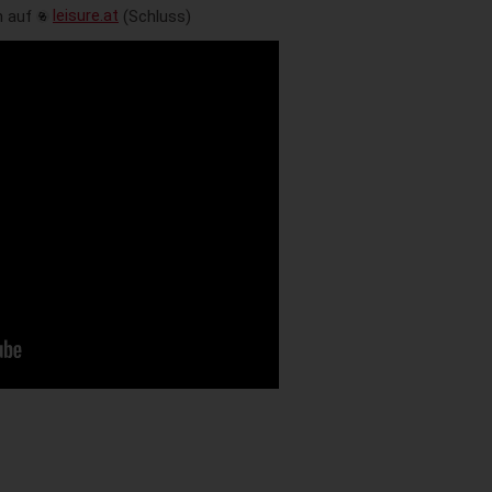
h auf
leisure.at
(Schluss)