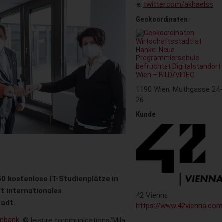
twitter.com/akhaelss
Geokoordinaten
1190 Wien, Muthgasse 24
26
Kunde
0 kostenlose IT-Studienplätze in
t internationales
42 Vienna
adt.
https://www.42vienna.co
enbank
: © leisure communications/Mila