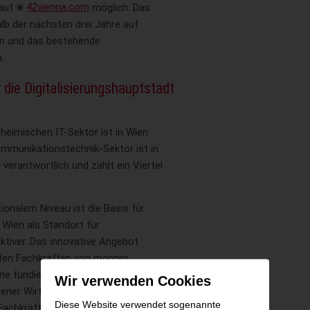
 auf
42vienna.com
möglich. Das
lb der nächsten drei Jahre auf
n und das bestehende
.
die Digitalisierungshauptstadt
heimischen IT-Sektor ist in Wien
ommunikationstechnik-Sektor ist in
verantwortlich und zählt ein Viertel
ionalem Niveau ist die Basis für
Wien als Standort für
ktiver. Das innovative Angebot
gten Fachkräften von morgen
ine fundierte und international
Wir verwenden Cookies
ener Wirtschaft profitiert von
Diese Website verwendet sogenannte
n Fachkräften, die am Standort