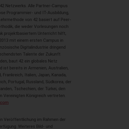
n 42 Netzwerks. Alle Partner-Campus
ose Programmier- und IT-Ausbildung,
 Lehrmethode von 42 basiert auf Peer-
Methodik, die weder Vorlesungen noch
 projektbasiertem Unterricht hilft,
e 2013 mit einem ersten Campus in
anzösische Digitalindustrie dringend
prechendsten Talente der Zukunft
den, baut 42 ein globales Netz
 ist bereits in Armenien, Australien,
, Frankreich, Italien, Japan, Kanada,
ich, Portugal, Russland, Südkorea, der
landen, Tschechien, der Türkei, den
 Vereinigten Königreich vertreten.
.com
ien Veröffentlichung im Rahmen der
erfügung. Weiteres Bild- und