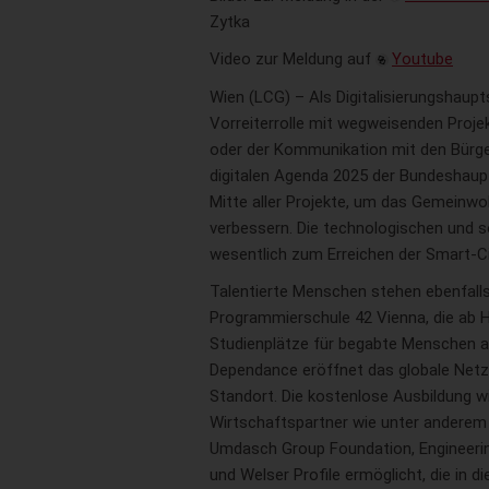
Zytka
Video zur Meldung auf
Youtube
Wien (LCG) – Als Digitalisierungshaupt
Vorreiterrolle mit wegweisenden Proj
oder der Kommunikation mit den Bürger
digitalen Agenda 2025 der Bundeshaupt
Mitte aller Projekte, um das Gemeinw
verbessern. Die technologischen und s
wesentlich zum Erreichen der Smart-Cit
Talentierte Menschen stehen ebenfall
Programmierschule 42 Vienna, die ab 
Studienplätze für begabte Menschen an
Dependance eröffnet das globale Netz
Standort. Die kostenlose Ausbildung w
Wirtschaftspartner wie unter anderem 
Umdasch Group Foundation, Engineering
und Welser Profile ermöglicht, die in d