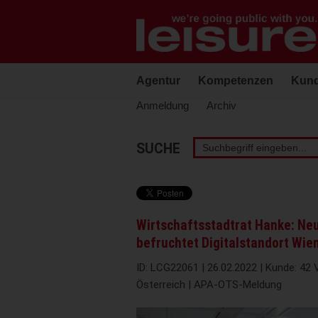
Barrierefreie
Bedienung
der
Webseite
Agentur
Kompetenzen
Kun
Anmeldung
Archiv
Stichwortsuche
SUCHE
Wirtschaftsstadtrat Hanke: N
befruchtet Digitalstandort Wie
ID: LCG22061 | 26.02.2022 | Kunde: 42 
Österreich | APA-OTS-Meldung