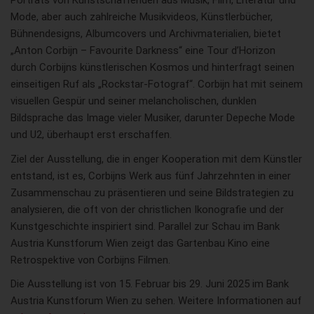
Porträts von Kunstschaffenden aus Musik, Film, Literatur und
Mode, aber auch zahlreiche Musikvideos, Künstlerbücher,
Bühnendesigns, Albumcovers und Archivmaterialien, bietet
„Anton Corbijn – Favourite Darkness“ eine Tour d’Horizon
durch Corbijns künstlerischen Kosmos und hinterfragt seinen
einseitigen Ruf als „Rockstar-Fotograf“. Corbijn hat mit seinem
visuellen Gespür und seiner melancholischen, dunklen
Bildsprache das Image vieler Musiker, darunter Depeche Mode
und U2, überhaupt erst erschaffen.
Ziel der Ausstellung, die in enger Kooperation mit dem Künstler
entstand, ist es, Corbijns Werk aus fünf Jahrzehnten in einer
Zusammenschau zu präsentieren und seine Bildstrategien zu
analysieren, die oft von der christlichen Ikonografie und der
Kunstgeschichte inspiriert sind. Parallel zur Schau im Bank
Austria Kunstforum Wien zeigt das Gartenbau Kino eine
Retrospektive von Corbijns Filmen.
Die Ausstellung ist von 15. Februar bis 29. Juni 2025 im Bank
Austria Kunstforum Wien zu sehen. Weitere Informationen auf