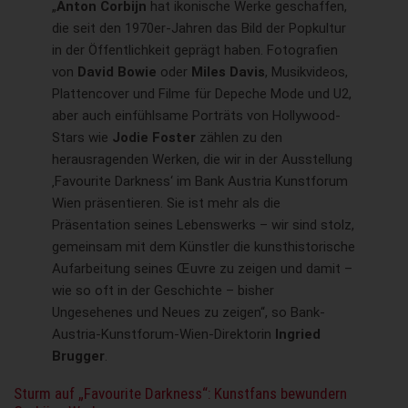
„
Anton Corbijn
hat ikonische Werke geschaffen,
die seit den 1970er-Jahren das Bild der Popkultur
in der Öffentlichkeit geprägt haben. Fotografien
von
David Bowie
oder
Miles Davis
, Musikvideos,
Plattencover und Filme für Depeche Mode und U2,
aber auch einfühlsame Porträts von Hollywood-
Stars wie
Jodie Foster
zählen zu den
herausragenden Werken, die wir in der Ausstellung
‚Favourite Darkness‘ im Bank Austria Kunstforum
Wien präsentieren. Sie ist mehr als die
Präsentation seines Lebenswerks – wir sind stolz,
gemeinsam mit dem Künstler die kunsthistorische
Aufarbeitung seines Œuvre zu zeigen und damit –
wie so oft in der Geschichte – bisher
Ungesehenes und Neues zu zeigen“, so Bank-
Austria-Kunstforum-Wien-Direktorin
Ingried
Brugger
.
Sturm auf „Favourite Darkness“: Kunstfans bewundern