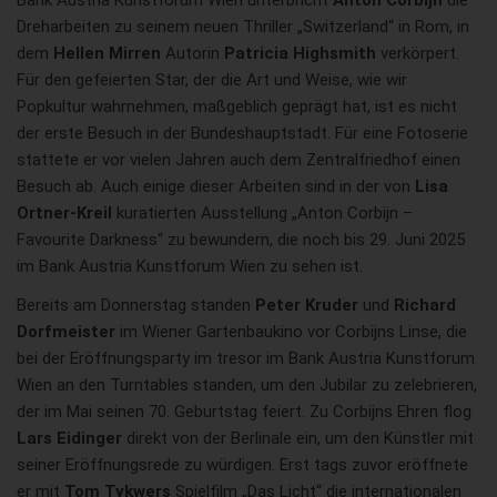
Bank Austria Kunstforum Wien unterbricht
Anton Corbijn
die
Dreharbeiten zu seinem neuen Thriller „Switzerland“ in Rom, in
dem
Hellen Mirren
Autorin
Patricia Highsmith
verkörpert.
Für den gefeierten Star, der die Art und Weise, wie wir
Popkultur wahrnehmen, maßgeblich geprägt hat, ist es nicht
der erste Besuch in der Bundeshauptstadt. Für eine Fotoserie
stattete er vor vielen Jahren auch dem Zentralfriedhof einen
Besuch ab. Auch einige dieser Arbeiten sind in der von
Lisa
Ortner-Kreil
kuratierten Ausstellung „Anton Corbijn –
Favourite Darkness“ zu bewundern, die noch bis 29. Juni 2025
im Bank Austria Kunstforum Wien zu sehen ist.
Bereits am Donnerstag standen
Peter Kruder
und
Richard
Dorfmeister
im Wiener Gartenbaukino vor Corbijns Linse, die
bei der Eröffnungsparty im tresor im Bank Austria Kunstforum
Wien an den Turntables standen, um den Jubilar zu zelebrieren,
der im Mai seinen 70. Geburtstag feiert. Zu Corbijns Ehren flog
Lars Eidinger
direkt von der Berlinale ein, um den Künstler mit
seiner Eröffnungsrede zu würdigen. Erst tags zuvor eröffnete
er mit
Tom Tykwers
Spielfilm „Das Licht“ die internationalen