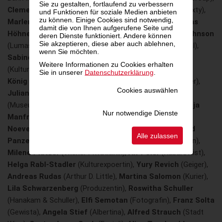
Sie zu gestalten, fortlaufend zu verbessern
Clemens Haipl
(ORF),
Magdalena Hankus
(Hankus 3Sixty),
und Funktionen für soziale Medien anbieten
zu können. Einige Cookies sind notwendig,
Marlene Hanschitz-Halikias
(Grant Thornton),
Thomas
damit die von Ihnen aufgerufene Seite und
Höhne
(Jurist),
Adrian Hollaender
(Jurist),
Hannah Johnson
deren Dienste funktioniert. Andere können
Sie akzeptieren, diese aber auch ablehnen,
(Lumas),
Michael Kafesie
(Raiffeisen Bank International),
wenn Sie möchten.
Sabine Karner
(Designerin),
Herwig Kempinger
Weitere Informationen zu Cookies erhalten
(Kulturexperte),
Mario Kiesenhofer
(Künstler),
Thomas
Sie in unserer
Datenschutzerklärung
.
König
(Sisley),
Lois Lammerhuber
(Ausstellungsmacher),
Cookies auswählen
Julian Le Play
(Singer Songwriter),
Bettina Leidl
(Museumsquartier),
Felix Leuthner
(Kulturmanager),
Anja
Nur notwendige Dienste
Manfredi
(Künstlerin),
Robert Menasse
(Autor),
Peter
Noever
(Designer),
Florian Novak
(Lounge FM),
Richard
Alle zulassen
Panzenböck
(Regisseur),
Stephanie Pflaum
(Künstlerin),
Milene Platzer
(Wiener Privatklinik),
Alf Poier
(Kabarettist),
Helga Rabl-Stadler
(Kulturexpoertin),
Yury Revich
(Geiger),
Andreas Rudas
(Arthur D. Little),
Martina Salomon
(Kurier),
Lila Schwarzenberg
(Produzentin),
Roswitha Schuller
(Hanakam & Schuller),
Elfi Semotan
(Fotografin),
Franz Solta
(Gewista),
Angela Stief
(Albertina),
Alfred Strauch
(Stadt