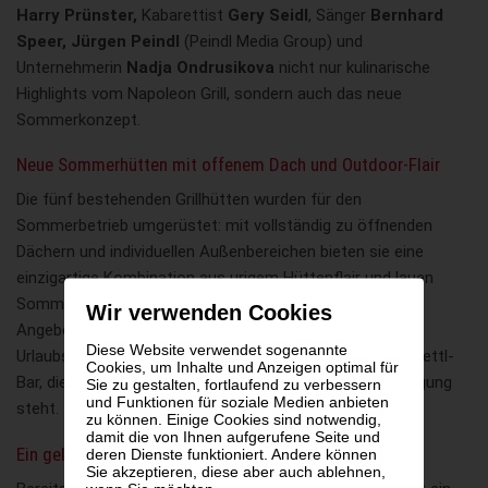
Harry Prünster,
Kabarettist
Gery Seidl
, Sänger
Bernhard
Speer,
Jürgen Peindl
(Peindl Media Group) und
Unternehmerin
Nadja Ondrusikova
nicht nur kulinarische
Highlights vom Napoleon Grill, sondern auch das neue
Sommerkonzept.
Neue Sommerhütten mit offenem Dach und Outdoor-Flair
Die fünf bestehenden Grillhütten wurden für den
Sommerbetrieb umgerüstet: mit vollständig zu öffnenden
Dächern und individuellen Außenbereichen bieten sie eine
einzigartige Kombination aus urigem Hüttenflair und lauen
Sommerabenden unter freiem Himmel. Ergänzt wird das
Wir verwenden Cookies
Angebot durch einen weitläufigen Gastgarten mit
Diese Website verwendet sogenannte
Urlaubsatmosphäre sowie die beliebte Schlumberger-Salettl-
Cookies, um Inhalte und Anzeigen optimal für
Bar, die für exklusive Events samt BBQ-Buffet zur Verfügung
Sie zu gestalten, fortlaufend zu verbessern
und Funktionen für soziale Medien anbieten
steht.
zu können. Einige Cookies sind notwendig,
damit die von Ihnen aufgerufene Seite und
Ein gelungenes Konzept für Wien
deren Dienste funktioniert. Andere können
Sie akzeptieren, diese aber auch ablehnen,