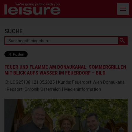
Barrierefreie
Bedienung
der
Webseite
Stichwortsuche
SUCHE
FEUER UND FLAMME AM DONAUKANAL: SOMMERGRILLEN
MIT BLICK AUFS WASSER IM FEUERDORF – BILD
ID: LCG25138 | 21.05.2025 | Kunde: Feuerdorf Wien Donaukanal
| Ressort: Chronik Österreich | Medieninformation