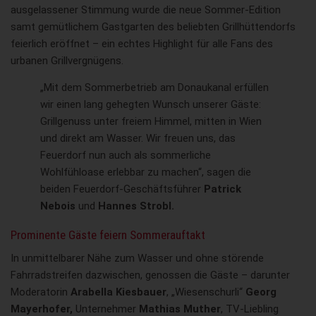
ausgelassener Stimmung wurde die neue Sommer-Edition
samt gemütlichem Gastgarten des beliebten Grillhüttendorfs
feierlich eröffnet – ein echtes Highlight für alle Fans des
urbanen Grillvergnügens.
„Mit dem Sommerbetrieb am Donaukanal erfüllen
wir einen lang gehegten Wunsch unserer Gäste:
Grillgenuss unter freiem Himmel, mitten in Wien
und direkt am Wasser. Wir freuen uns, das
Feuerdorf nun auch als sommerliche
Wohlfühloase erlebbar zu machen“, sagen die
beiden Feuerdorf-Geschäftsführer
Patrick
Nebois
und
Hannes Strobl.
Prominente Gäste feiern Sommerauftakt
In unmittelbarer Nähe zum Wasser und ohne störende
Fahrradstreifen dazwischen, genossen die Gäste – darunter
Moderatorin
Arabella Kiesbauer
, „Wiesenschurli“
Georg
Mayerhofer,
Unternehmer
Mathias Muther
, TV-Liebling