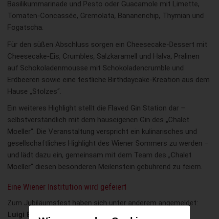
Basilikummarinade und Pesto oder Guacamole mit Limette,
Tomaten-Concassée, Gremolata, Bananenchip, Thymian und
Fogatscha.
Für den süßen Abschluss sorgen ein Cheesecake-Dessert mit
Cheesecake-Eis, Crumbles, Salzkaramell und Halva, Pralinen
auf Schokoladenmousse mit Schokoladencrumble und
Erdbeeren sowie eine festliche Birthdaycake-Kreation aus dem
Hause „Stolzes“.
Ein weiteres Highlight stellt die Flaved Gin Station dar –
selbstverständlich mit dem hauseigenen Gin des „Chalet
Moeller“. Die Veranstaltung verspricht ein kulinarisches und
gesellschaftliches Highlight des Wiener Sommers zu werden –
und lädt dazu ein, gemeinsam mit dem Team des „Chalet
Moeller“ diesen besonderen Meilenstein gebührend zu feiern.
Eine Wiener Institution wird gefeiert
Zum Jubiläumsfest haben sich unter anderem angemeldet:
Luigi Barbaro
(Barbaro Group),
Daniel Bessler
(Penny),