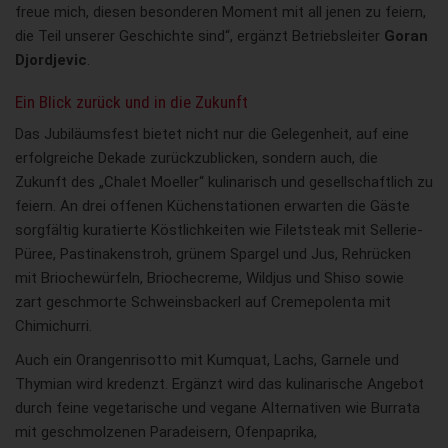
freue mich, diesen besonderen Moment mit all jenen zu feiern,
die Teil unserer Geschichte sind“, ergänzt Betriebsleiter
Goran
Djordjevic
.
Ein Blick zurück und in die Zukunft
Das Jubiläumsfest bietet nicht nur die Gelegenheit, auf eine
erfolgreiche Dekade zurückzublicken, sondern auch, die
Zukunft des „Chalet Moeller“ kulinarisch und gesellschaftlich zu
feiern. An drei offenen Küchenstationen erwarten die Gäste
sorgfältig kuratierte Köstlichkeiten wie Filetsteak mit Sellerie-
Püree, Pastinakenstroh, grünem Spargel und Jus, Rehrücken
mit Briochewürfeln, Briochecreme, Wildjus und Shiso sowie
zart geschmorte Schweinsbackerl auf Cremepolenta mit
Chimichurri.
Auch ein Orangenrisotto mit Kumquat, Lachs, Garnele und
Thymian wird kredenzt. Ergänzt wird das kulinarische Angebot
durch feine vegetarische und vegane Alternativen wie Burrata
mit geschmolzenen Paradeisern, Ofenpaprika,