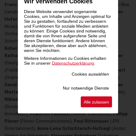
Wir verwenden Cookies
Franz Fischer
(Unternehmer),
Wolfgang Fischer
(DDSG Blue
Diese Website verwendet sogenannte
Danube),
Stefanie Hinterauer
(Der Pragmaticus),
Jürgen
Cookies, um Inhalte und Anzeigen optimal für
Hofer
(Manstein zeitschriftenverlag),
Heidi Hrusa
(Heidi
Sie zu gestalten, fortlaufend zu verbessern
und Funktionen für soziale Medien anbieten
Move),
Thomas Huber
(Fuhrgassl-Huber),
Poldi Huber
zu können. Einige Cookies sind notwendig,
(Schreiberhaus),
Stefan Jeitler
(Forstverwaltung Stift
damit die von Ihnen aufgerufene Seite und
deren Dienste funktioniert. Andere können
Schotten),
Andrea Kdolsky
(Bundesministerin a.D.),
Ralf
Sie akzeptieren, diese aber auch ablehnen,
Kober
(Springer & Jacoby),
Sonja Krimshandl
(Bene),
wenn Sie möchten.
Katharina Krischke
(Leitbetriebe Austria),
Georg Leitner
Weitere Informationen zu Cookies erhalten
(Georg Leitner Productions),
Heimo Lepuschitz
Sie in unserer
Datenschutzerklärung
.
(Politikberater),
Bettina Liposchek
(JDE),
Herbert Lippert
Cookies auswählen
(Grammy-Preisträger),
Carmen Lunzer
(ORF-Enterprise),
David Lutschinger
(Desert Flower Foundation),
Christian
Nur notwendige Dienste
Mattasits
(Finanzfuchs Gruppe),
Anna Mayer
(Erste Bank),
Niklas Metzler
(Fechter Management),
Cathy Nimni
Alle zulassen
(Bundeskanzleramt),
Jana Oremus
(O&O Prestige
Immobilien),
Friedrich Panhölzl
(Wiener Städtische),
Philipp
Ploner
(Ploner Communications),
Paul Rittenauer
(JPR
Entertainment),
Anna-Lena Schichterich-Hufnagl
(Andaz
Vienna Am Belvedere),
Alexander Schiehser
(Schiehser