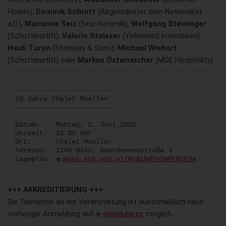
Hotels),
Dominik Schrott
(Abgeordneter zum Nationalrat
a.D.),
Marianne Seiz
(Seiz-Keramik),
Wolfgang Steininger
(Schottenstift),
Valerio Stoisser
(Yellowbird Immobilien),
Heidi Turon
(Steinway & Sons),
Michael Wiehart
(Schottenstift) oder
Markus Österreicher
(MOE Hospitality)
------------------------
10 Jahre Chalet Moeller
------------------------
Datum: Montag, 2. Juni 2025
Uhrzeit: 18.30 Uhr
Ort: Chalet Moeller
Adresse: 1140 Wien, Amundensenstraße 3
Lageplan:
maps.app.goo.gl/MqdiNdYeSHMtDch3A
+++ AKKREDITIERUNG +++
Die Teilnahme an der Veranstaltung ist ausschließlich nach
vorheriger Anmeldung auf
einladung.cc
möglich.