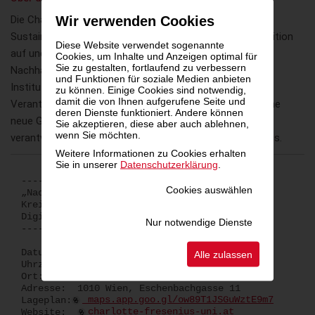
Wir verwenden Cookies
Die Charlotte Fresenius Privatuniversität – University of
Sustainability baut auf 175 Jahre Fresenius-Bildungstradition
Diese Website verwendet sogenannte
auf und verbindet diese mit einem klaren Fokus auf
Cookies, um Inhalte und Anzeigen optimal für
Sie zu gestalten, fortlaufend zu verbessern
Nachhaltigkeit und Zukunftsgestaltung. Als führende
und Funktionen für soziale Medien anbieten
Institution in den Bereichen Umweltbewusstsein, soziale
zu können. Einige Cookies sind notwendig,
damit die von Ihnen aufgerufene Seite und
Verantwortung und nachhaltige Entwicklung bildet sie eine
deren Dienste funktioniert. Andere können
neue Generation von Führungskräften für eine
Sie akzeptieren, diese aber auch ablehnen,
wenn Sie möchten.
verantwortungsvolle und zukunftsfähige Gesellschaft aus.
Weitere Informationen zu Cookies erhalten
Sie in unserer
Datenschutzerklärung
.
----------
Cookies auswählen
„Nachhaltigkeit im Fokus: ESG und
Kreislaufwirtschaft im Kontext von
Digitalisierung und KI“
Nur notwendige Dienste
----------
Datum: 15. September 2025
Alle zulassen
Uhrzeit: 19.00 bis 21.00 Uhr
Ort: Palais Eschenbach
Adresse: 1010 Wien, Eschenbachgasse 11
Lageplan:
maps.app.goo.gl/ow89T1JSGuWztE9m7
Website:
charlotte-fresenius-uni.at