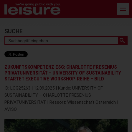
Barrierefreie
Bedienung
der
Webseite
Stichwortsuche
SUCHE
ZUKUNFTSKOMPETENZ ESG: CHARLOTTE FRESENIUS
PRIVATUNIVERSITÄT – UNIVERSITY OF SUSTAINABILITY
STARTET EXECUTIVE WORKSHOP-REIHE – BILD
ID: LCG25263 | 12.09.2025 | Kunde: UNIVERSITY OF
SUSTAINABILITY – CHARLOTTE FRESENIUS
PRIVATUNIVERSITÄT | Ressort: Wissenschaft Österreich |
AVISO