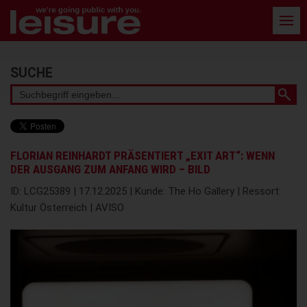
Barrierefreie
Bedienung
der
Webseite
Stichwortsuche
SUCHE
FLORIAN REINHARDT PRÄSENTIERT „EXIT ART“: WENN
DER AUSGANG ZUM ANFANG WIRD – BILD
ID: LCG25389 | 17.12.2025 | Kunde: The Ho Gallery | Ressort:
Kultur Österreich | AVISO