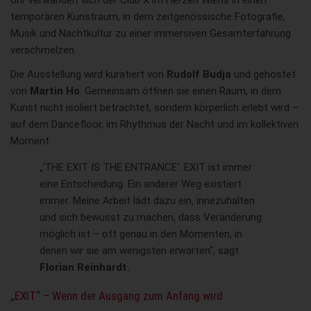
Uhr verwandelt sich der Club X im Herzen Wiens in einen
temporären Kunstraum, in dem zeitgenössische Fotografie,
Musik und Nachtkultur zu einer immersiven Gesamterfahrung
verschmelzen.
Die Ausstellung wird kuratiert von
Rudolf Budja
und gehostet
von
Martin Ho
. Gemeinsam öffnen sie einen Raum, in dem
Kunst nicht isoliert betrachtet, sondern körperlich erlebt wird –
auf dem Dancefloor, im Rhythmus der Nacht und im kollektiven
Moment.
„‘THE EXIT IS THE ENTRANCE‘. EXIT ist immer
eine Entscheidung. Ein anderer Weg existiert
immer. Meine Arbeit lädt dazu ein, innezuhalten
und sich bewusst zu machen, dass Veränderung
möglich ist – oft genau in den Momenten, in
denen wir sie am wenigsten erwarten“, sagt
Florian Reinhardt.
„EXIT“ – Wenn der Ausgang zum Anfang wird