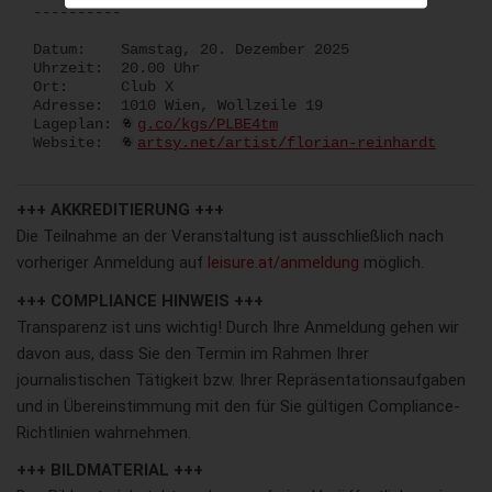
----------
Datum: Samstag, 20. Dezember 2025
Uhrzeit: 20.00 Uhr
Ort: Club X
Adresse: 1010 Wien, Wollzeile 19
Lageplan:
g.co/kgs/PLBE4tm
Website:
artsy.net/artist/florian-reinhardt
+++ AKKREDITIERUNG +++
Die Teilnahme an der Veranstaltung ist ausschließlich nach
vorheriger Anmeldung auf
leisure.at/anmeldung
möglich.
+++ COMPLIANCE HINWEIS +++
Transparenz ist uns wichtig! Durch Ihre Anmeldung gehen wir
davon aus, dass Sie den Termin im Rahmen Ihrer
journalistischen Tätigkeit bzw. Ihrer Repräsentationsaufgaben
und in Übereinstimmung mit den für Sie gültigen Compliance-
Richtlinien wahrnehmen.
+++ BILDMATERIAL +++