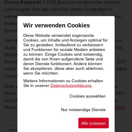
Florian Reinhardt
(*1978, Bonn) ist ein deutscher Künstler
und Fotograf. Seit über fünfzehn Jahren fotografiert er
weltweit „EXIT“-Schilder und transformiert diese alltäglichen
Symbole zu einer fortlaufenden künstlerischen Serie über
Wir verwenden Cookies
Entscheidung, Präsenz und Veränderung.
Diese Website verwendet sogenannte
Cookies, um Inhalte und Anzeigen optimal für
Sein Werk „EXIT SIGNS“ umfasst über 1.000 Fotografien und
Sie zu gestalten, fortlaufend zu verbessern
wurde international ausgestellt, unter anderem in Berlin, Köln,
und Funktionen für soziale Medien anbieten
zu können. Einige Cookies sind notwendig,
München, Düsseldorf, Miami und Salzburg, sowie auf
damit die von Ihnen aufgerufene Seite und
Kunstmessen wie der „Art Miami“ und der „Art New York“. 2021
deren Dienste funktioniert. Andere können
Sie akzeptieren, diese aber auch ablehnen,
wurde Reinhardt mit dem „German Photo Book Award“ in Silber
wenn Sie möchten.
ausgezeichnet.
Weitere Informationen zu Cookies erhalten
Sie in unserer
Datenschutzerklärung
.
Unter dem Leitgedanken „EXIT FOR GOOD“ verbindet seine
Arbeit Kunst mit gesellschaftlicher Wirkung und versteht EXIT
Cookies auswählen
als Einladung zur Reflexion und kollektiven Verantwortung.
Weitere Informationen auf
artsy.net/artist/florian-reinhardt
Nur notwendige Dienste
Alle zulassen
----------
Vernissage: „EXIT ART“ von Florian Reinhardt