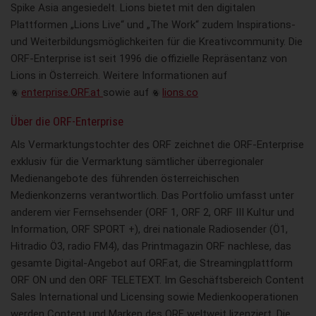
Spike Asia angesiedelt. Lions bietet mit den digitalen
Plattformen „Lions Live“ und „The Work“ zudem Inspirations-
und Weiterbildungsmöglichkeiten für die Kreativcommunity. Die
ORF-Enterprise ist seit 1996 die offizielle Repräsentanz von
Lions in Österreich. Weitere Informationen auf
enterprise.ORF.at
sowie auf
lions.co
Über die ORF-Enterprise
Als Vermarktungstochter des ORF zeichnet die ORF-Enterprise
exklusiv für die Vermarktung sämtlicher überregionaler
Medienangebote des führenden österreichischen
Medienkonzerns verantwortlich. Das Portfolio umfasst unter
anderem vier Fernsehsender (ORF 1, ORF 2, ORF III Kultur und
Information, ORF SPORT +), drei nationale Radiosender (Ö1,
Hitradio Ö3, radio FM4), das Printmagazin ORF nachlese, das
gesamte Digital-Angebot auf ORF.at, die Streamingplattform
ORF ON und den ORF TELETEXT. Im Geschäftsbereich Content
Sales International und Licensing sowie Medienkooperationen
werden Content und Marken des ORF weltweit lizenziert. Die