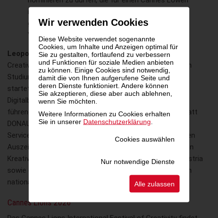
nominieren zu dürfen, die für einen Cannes Löwen
in der Kategorie Outdoor infrage kommen, ist eine
Wir verwenden Cookies
große Ehre und natürlich eine große
Verantwortung“, sagt
Leopold Kreczy.
Diese Website verwendet sogenannte
Cookies, um Inhalte und Anzeigen optimal für
Leopold Kreczy
ist Head of Creative Performance und
Sie zu gestalten, fortlaufend zu verbessern
und Funktionen für soziale Medien anbieten
Creative Director bei Wien Nord Serviceplan. Nach seinem
zu können. Einige Cookies sind notwendig,
Studium in Advertising & Brand Management in England
damit die von Ihnen aufgerufene Seite und
deren Dienste funktioniert. Andere können
startete er seine Karriere auf Agenturseite als Texter im
Sie akzeptieren, diese aber auch ablehnen,
Digitalbereich. Im Laufe seiner Karriere arbeitete er bei
wenn Sie möchten.
führenden Agenturen in Österreich, darunter Jung von Matt
Weitere Informationen zu Cookies erhalten
Sie in unserer
Datenschutzerklärung
.
DONAU, Young & Rubicam, Wien Nord, Heimat Wien und
Serviceplan. Mit zahlreichen nationalen und internationalen
Cookies auswählen
Auszeichnungen zählt er zu den vielfach ausgezeichneten
Kreativen des Landes. Er ist Mitglied des Creativ Club Austria
Nur notwendige Dienste
sowie des Art Directors Club of Europe und regelmäßig in
nationalen und internationalen Jurys vertreten.
Alle zulassen
Cannes Lions 2026
Das Cannes Lions International Festival of Creativity findet