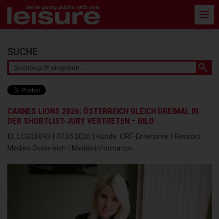
Barrierefreie
Bedienung
der
Webseite
Stichwortsuche
SUCHE
CANNES LIONS 2026: ÖSTERREICH GLEICH DREIMAL IN
DER SHORTLIST-JURY VERTRETEN – BILD
ID: LCG26093 | 07.05.2026 | Kunde: ORF-Enterprise | Ressort:
Medien Österreich | Medieninformation