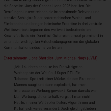
Leopold Kreczy
wurden gleich drei österreichische Kreative in
die Shortlist-Jury der Cannes Lions 2026 berufen. Die
Berufungen unterstreichen die internationale Relevanz und
kreative Schlagkraft der österreichischen Werbe- und
Filmbranche und bringen heimische Expertise in drei zentrale
Wettbewerbskategorien des weltweit bedeutendsten
Kreativfestivals ein. Damit ist Österreich erneut prominent in
einem der wichtigsten Entscheidungsgremien der globalen
Kommunikationsindustrie vertreten.
Entertainment Lions Shortlist-Jury: Michael Nagy (JVM)
„Mit 14 Jahren schaute ich ‚Die witzigsten
Werbespots der Welt‘ auf Super RTL. Ein
Tabasco-Spot mit einer Mücke, die das Blut eines
Mannes saugt und dann explodiert, hat mein
Interesse an Werbung geweckt. Schon damals war
klar: Werbung, die unterhält, vergisst man nicht.
Heute, in einer Welt voller Daten, Algorithmen und
KI, hat sich vieles verändert. Doch gleich geblieben