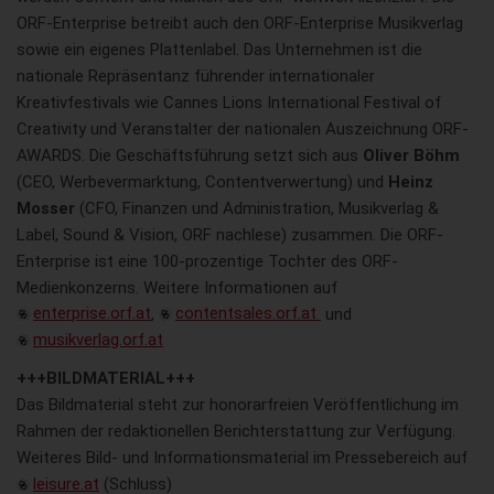
ORF-Enterprise betreibt auch den ORF-Enterprise Musikverlag
sowie ein eigenes Plattenlabel. Das Unternehmen ist die
nationale Repräsentanz führender internationaler
Kreativfestivals wie Cannes Lions International Festival of
Creativity und Veranstalter der nationalen Auszeichnung ORF-
AWARDS. Die Geschäftsführung setzt sich aus
Oliver Böhm
(CEO, Werbevermarktung, Contentverwertung) und
Heinz
Mosser
(CFO, Finanzen und Administration, Musikverlag &
Label, Sound & Vision, ORF nachlese) zusammen. Die ORF-
Enterprise ist eine 100-prozentige Tochter des ORF-
Medienkonzerns. Weitere Informationen auf
enterprise.orf.at
,
contentsales.orf.at
und
musikverlag.orf.at
+++BILDMATERIAL+++
Das Bildmaterial steht zur honorarfreien Veröffentlichung im
Rahmen der redaktionellen Berichterstattung zur Verfügung.
Weiteres Bild- und Informationsmaterial im Pressebereich auf
leisure.at
(Schluss)