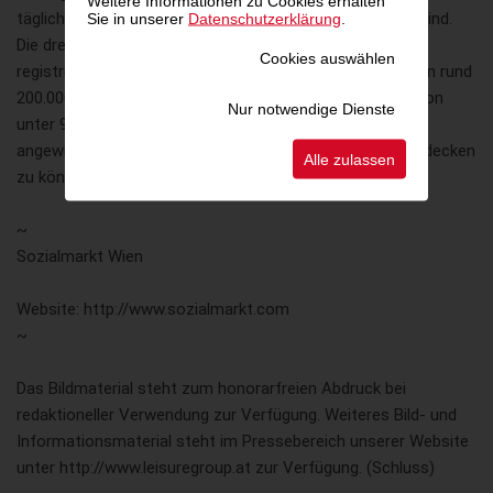
Weitere Informationen zu Cookies erhalten
täglichen Bedarfs zu schaffen, die für sie nicht leistbar sind.
Sie in unserer
Datenschutzerklärung
.
Die drei Geschäfte verzeichnen derzeit weit über 27.000
Cookies auswählen
registrierte Kunden mit steigender Tendenz. In Wien leben rund
200.000 Menschen mit einem monatlichen Einkommen von
Nur notwendige Dienste
unter 900 Euro, die auf Einrichtungen wie Sozialmärkte
angewiesen sind, um ihre täglichen Grundbedürfnisse abdecken
Alle zulassen
zu können und damit ein Leben in Würde führen.
~
Sozialmarkt Wien
Website: http://www.sozialmarkt.com
~
Das Bildmaterial steht zum honorarfreien Abdruck bei
redaktioneller Verwendung zur Verfügung. Weiteres Bild- und
Informationsmaterial steht im Pressebereich unserer Website
unter http://www.leisuregroup.at zur Verfügung. (Schluss)