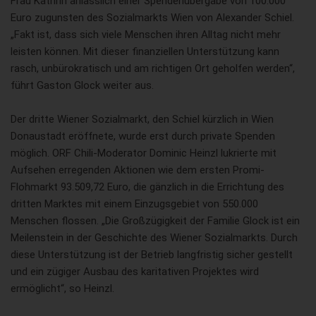
Frau Kathrin anlässlich einer Spendenübergabe von 100.000
Euro zugunsten des Sozialmarkts Wien von Alexander Schiel.
„Fakt ist, dass sich viele Menschen ihren Alltag nicht mehr
leisten können. Mit dieser finanziellen Unterstützung kann
rasch, unbürokratisch und am richtigen Ort geholfen werden“,
führt Gaston Glock weiter aus.
Der dritte Wiener Sozialmarkt, den Schiel kürzlich in Wien
Donaustadt eröffnete, wurde erst durch private Spenden
möglich. ORF Chili-Moderator Dominic Heinzl lukrierte mit
Aufsehen erregenden Aktionen wie dem ersten Promi-
Flohmarkt 93.509,72 Euro, die gänzlich in die Errichtung des
dritten Marktes mit einem Einzugsgebiet von 550.000
Menschen flossen. „Die Großzügigkeit der Familie Glock ist ein
Meilenstein in der Geschichte des Wiener Sozialmarkts. Durch
diese Unterstützung ist der Betrieb langfristig sicher gestellt
und ein zügiger Ausbau des karitativen Projektes wird
ermöglicht“, so Heinzl.