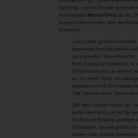
erstmals seit 2017 einen Grand Prix b
Gäste der zweiten Episode sprechen 
Auftraggeber
Michael Paul
, die für „S
ausgezeichnet wurden, über den Krea
Kreativität.
„Hinter jeder großen Kreatividee
spannende Persönlichkeiten und
zur Inspiration. Diese Menschen 
ihren Zugang zur Kreativität zu v
Schaffensprozess zu werfen“, k
an. „Es macht Spaß, mit außer
plaudern und ihre Sichtweisen k
Talk‘ verraten sie ihr Geheimnis d
„Mit dem Podcast macht der Cre
große Ideen und Lust auf die g
Studios und Kreative gewähren ein
Schatzkiste, die prall gefüllt mit
Creativ-Club-Austria-Geschäfts