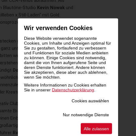
ei der CCA-Venus abräumten. Als
im Blautöne-Studio
Kevin Nowak
und
tillleben x Still-Laden“ mit Gold
tionsprozess und den Impact von
Wir verwenden Cookies
Diese Website verwendet sogenannte
 stecken großartige Kreative,
Cookies, um Inhalte und Anzeigen optimal für
 ganz unterschiedliche Zugänge
Sie zu gestalten, fortlaufend zu verbessern
und Funktionen für soziale Medien anbieten
bitten wir vor das Mikrofon, um
zu können. Einige Cookies sind notwendig,
erstehen und einen Blick in ihren
damit die von Ihnen aufgerufene Seite und
deren Dienste funktioniert. Andere können
ündigt
Doris Christina Steiner
Sie akzeptieren, diese aber auch ablehnen,
gewöhnlichen Menschen zu
wenn Sie möchten.
ennenzulernen. Im ‚CCA Kreativ
Weitere Informationen zu Cookies erhalten
Sie in unserer
Datenschutzerklärung
.
er Kreativität.“
Cookies auswählen
ativ Club Austria Lust auf
esamte Branche. Agenturen,
Nur notwendige Dienste
en Einblick in ihre kreative
 großartigen Ideen ist“, meint
Alle zulassen
führer
Reinhard