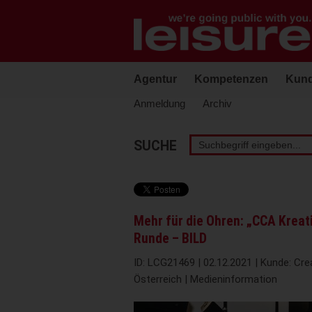
Barrierefreie
Bedienung
der
Webseite
Agentur
Kompetenzen
Kun
Anmeldung
Archiv
Stichwortsuche
SUCHE
Mehr für die Ohren: „CCA Kreati
Runde – BILD
ID: LCG21469 | 02.12.2021 | Kunde: Crea
Österreich | Medieninformation