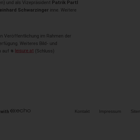
n) und als Vizepräsident
Patrik Partl
einhard Schwarzinger
inne. Weitere
ien Veröffentlichung im Rahmen der
erfügung. Weiteres Bild- und
h auf
leisure.at
(Schluss)
Metanavigation
Kontakt
Impressum
Site
 with
ia