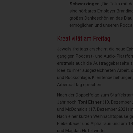
Schwarzinger
. „Die Talks mit 
sind hörbares Employer Branding
großes Dankeschön an das Blaut
ermöglichen und unseren Podcas
Kreativität am Freitag
Jeweils freitags erscheint die neue Ep
gängigen Podcast- und Audio-Plattfor
erstmals auch die Auftraggeberseite z
Idee zu ihrer ausgezeichneten Arbeit, 
und Rückschläge, Klientenbeziehungen,
Arbeitsalltag sprechen.
Nach der Doppelfolge zum Staffelstar
Jahr noch
Toni Eisner
(10. Dezember 
und McDonald’s (17. Dezember 2021) im
Nach einer kurzen Weihnachtspause ge
Riebenbauer und AlphaTauri und am 14
und Magdas Hotel weiter.