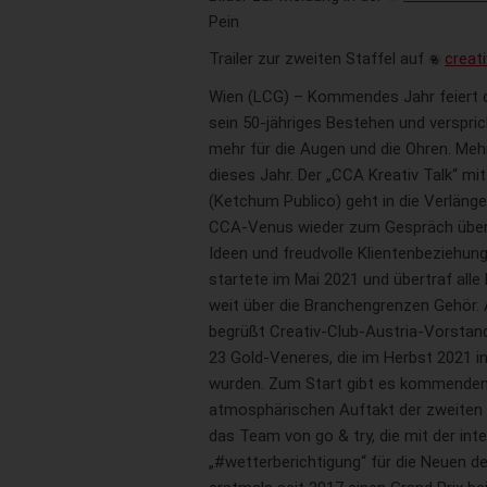
Pein
Trailer zur zweiten Staffel auf
creati
Wien (LCG) – Kommendes Jahr feiert d
sein 50-jähriges Bestehen und verspri
mehr für die Augen und die Ohren. Mehr
dieses Jahr. Der „CCA Kreativ Talk“ mi
(Ketchum Publico) geht in die Verlänge
CCA-Venus wieder zum Gespräch über 
Ideen und freudvolle Klientenbeziehung
startete im Mai 2021 und übertraf alle
weit über die Branchengrenzen Gehör. 
begrüßt Creativ-Club-Austria-Vorstands
23 Gold-Veneres, die im Herbst 2021 i
wurden. Zum Start gibt es kommenden F
atmosphärischen Auftakt der zweiten 
das Team von go & try, die mit der in
„#wetterberichtigung“ für die Neuen 