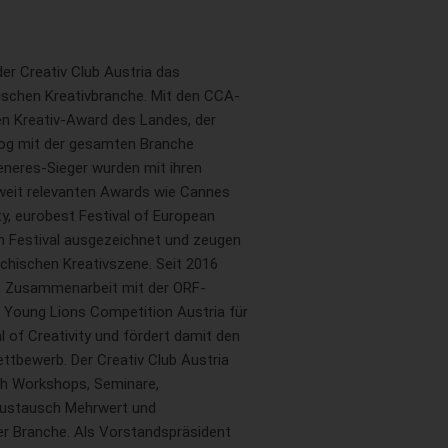
der Creativ Club Austria das
ischen Kreativbranche. Mit den CCA-
en Kreativ-Award des Landes, der
log mit der gesamten Branche
eneres-Sieger wurden mit ihren
tweit relevanten Awards wie Cannes
ity, eurobest Festival of European
um Festival ausgezeichnet und zeugen
ichischen Kreativszene. Seit 2016
 in Zusammenarbeit mit der ORF-
e Young Lions Competition Austria für
l of Creativity und fördert damit den
tbewerb. Der Creativ Club Austria
rch Workshops, Seminare,
Austausch Mehrwert und
er Branche. Als Vorstandspräsident