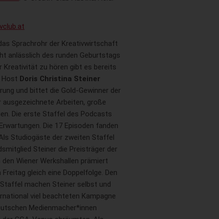
vclub.at
as Sprachrohr der Kreativwirtschaft
cht anlässlich des runden Geburtstags
 Kreativität zu hören gibt es bereits
t Host
Doris Christina Steiner
rung und bittet die Gold-Gewinner der
ausgezeichnete Arbeiten, große
en. Die erste Staffel des Podcasts
 Erwartungen. Die 17 Episoden fanden
Als Studiogäste der zweiten Staffel
mitglied Steiner die Preisträger der
n den Wiener Werkshallen prämiert
reitag gleich eine Doppelfolge. Den
Staffel machen Steiner selbst und
ternational viel beachteten Kampagne
deutschen Medienmacher*innen