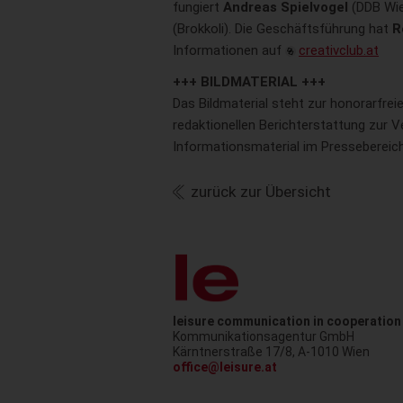
fungiert
Andreas Spielvogel
(DDB Wie
(Brokkoli). Die Geschäftsführung hat
R
Informationen auf
creativclub.at
+++ BILDMATERIAL +++
Das Bildmaterial steht zur honorarfre
redaktionellen Berichterstattung zur V
Informationsmaterial im Pressebereic
zurück zur Übersicht
leisure communication in cooperation
Kommunikationsagentur GmbH
Austr
Kärntnerstraße 17/8
,
A-1010
Wien
office@leisure.at