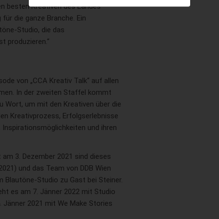
den besten Kreativen des Landes
 für die ganze Branche. Ein
öne-Studio, die das
t produzieren.“
isode von „CCA Kreativ Talk“ auf allen
men. In der zweiten Staffel kommt
u Wort, um mit den Kreativen über die
den Kreativprozess, Erfolgserlebnisse
 Inspirationsmöglichkeiten und ihren
t am 3. Dezember 2021 sind dieses
2021) und das Team von DDB Wien
 Blautöne-Studio zu Gast bei Steiner.
ht es am 7. Jänner 2022 mit Studio
. Jänner 2021 mit We Make Stories