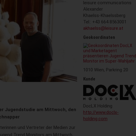
leisure communications
Alexander
Khaelss-Khaelssberg
Tel.: +43 664 8563001
akhaelss@leisure.at
Geokoordinaten
1010 Wien, Parkring 20
Kunde
DocLX Holding
der Jugendstudie am Mittwoch, den
http://www.doclx-
Schnapper
holding.com
terinnen und Vertreter der Medien zur
Jugend Trend Monitors am Mittwoch,