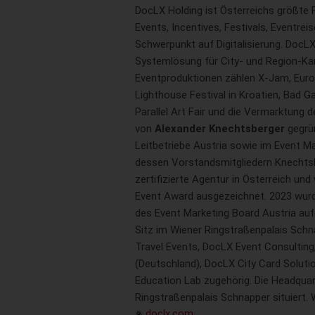
DocLX Holding ist Österreichs größte 
Events, Incentives, Festivals, Eventrei
Schwerpunkt auf Digitalisierung. DocLX
Systemlösung für City- und Region-Kar
Eventproduktionen zählen X-Jam, Euro
Lighthouse Festival in Kroatien, Bad Ga
Parallel Art Fair und die Vermarktung
von
Alexander Knechtsberger
gegrün
Leitbetriebe Austria sowie im Event M
dessen Vorstandsmitgliedern Knechtsb
zertifizierte Agentur in Österreich u
Event Award ausgezeichnet. 2023 wurd
des Event Marketing Board Austria a
Sitz im Wiener Ringstraßenpalais Sch
Travel Events, DocLX Event Consulting
(Deutschland), DocLX City Card Soluti
Education Lab zugehörig. Die Headquar
Ringstraßenpalais Schnapper situiert.
doclx.com