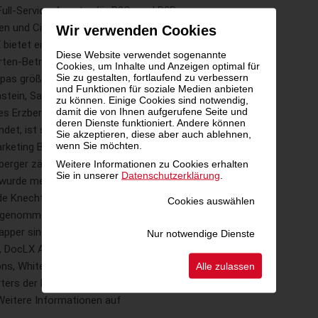
Full-Service-Agentur für B2C- und B2B-
sen und City Card Solutions mit
Wir verwenden Cookies
 bietet eine europaweite digitale
Diese Website verwendet sogenannte
ten-Betreiber an. Zu den wichtigsten
Cookies, um Inhalte und Anzeigen optimal für
Sie zu gestalten, fortlaufend zu verbessern
pas größte Event-Maturareise, das
und Funktionen für soziale Medien anbieten
stein, Sansibar und Südafrika, die
zu können. Einige Cookies sind notwendig,
damit die von Ihnen aufgerufene Seite und
 des Erzbergrodeos. DocLX wurde 1991
deren Dienste funktioniert. Andere können
det, ist sowohl Mitglied bei
Sie akzeptieren, diese aber auch ablehnen,
wenn Sie möchten.
arketing Board Austria (EMBA), zu
erger zählt, war die erste TÜV-
Weitere Informationen zu Cookies erhalten
Sie in unserer
Datenschutzerklärung
.
nd wurde mehrfach mit dem Austrian
e Knechtsberger in die Hall of Fame
Cookies auswählen
ufgenommen. Zur DocLX Holding mit
napper sind die Unternehmen DocLX
Nur notwendige Dienste
, DocLX Abistars mit Sitz in München
ons, White Label Marketing und
Alle zulassen
ters der DocLX Holding sind im Wiener
 Weitere Informationen auf