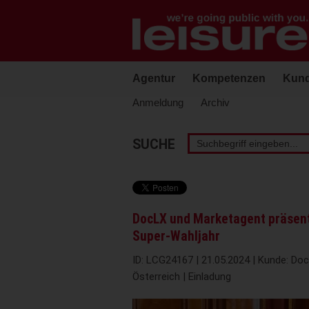
Barrierefreie
Bedienung
der
Webseite
Agentur
Kompetenzen
Kun
Anmeldung
Archiv
Stichwortsuche
SUCHE
DocLX und Marketagent präsent
Super-Wahljahr
ID: LCG24167 | 21.05.2024 | Kunde: Doc
Österreich | Einladung