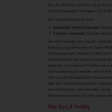
den 22. Mai 2024, um 9.00 Uhr, in die 
Ringstraßenpalais Schnapper (1010 Wien
Ihre Gesprächspartner sind:
Alexander Knechtsberger
, Gründ
Thomas Schwabl
, Gründer und E
Die elfte Auflage des Jugend Trend M
befragt junge Menschen im Super-Wahl
Pensionssystem, Wahlen, Politik und F
beantworten in der neuen Ausgabe der
anderem, mit welchem Politiker sie si
schmecken lassen würden, welche Parte
sich von der Europäischen Union wünsc
über ihre Zukunftsaussichten, verrate
entscheidend ist, und enthüllen, ob si
Nationalratswahlen zur Urne gehen we
Über DocLX Holding