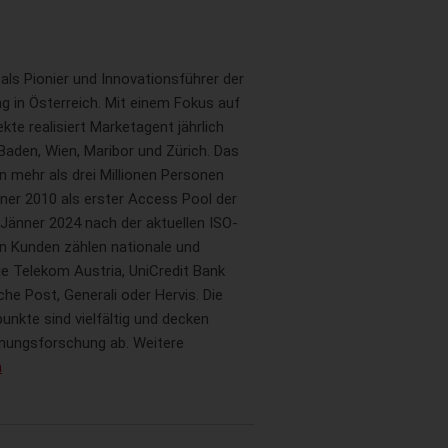
als Pionier und Innovationsführer der
g in Österreich. Mit einem Fokus auf
te realisiert Marketagent jährlich
Baden, Wien, Maribor und Zürich. Das
n mehr als drei Millionen Personen
ner 2010 als erster Access Pool der
 Jänner 2024 nach der aktuellen ISO-
en Kunden zählen nationale und
e Telekom Austria, UniCredit Bank
che Post, Generali oder Hervis. Die
kte sind vielfältig und decken
inungsforschung ab. Weitere
m