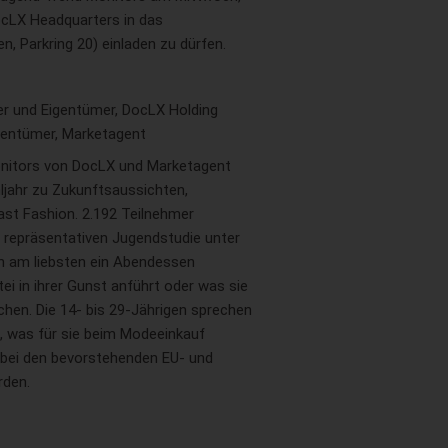
DocLX Headquarters in das
, Parkring 20) einladen zu dürfen.
er und Eigentümer, DocLX Holding
igentümer, Marketagent
onitors von DocLX und Marketagent
jahr zu Zukunftsaussichten,
ast Fashion. 2.192 Teilnehmer
 repräsentativen Jugendstudie unter
ch am liebsten ein Abendessen
i in ihrer Gunst anführt oder was sie
hen. Die 14- bis 29-Jährigen sprechen
n, was für sie beim Modeeinkauf
e bei den bevorstehenden EU- und
rden.