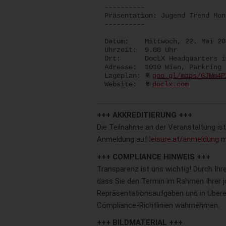
----------
Präsentation: Jugend Trend Mon
----------
Datum: Mittwoch, 22. Mai 20
Uhrzeit: 9.00 Uhr
Ort: DocLX Headquarters im
Adresse: 1010 Wien, Parkring 
Lageplan:
goo.gl/maps/GJWm4P
Website:
doclx.com
+++ AKKREDITIERUNG +++
Die Teilnahme an der Veranstaltung ist
Anmeldung auf
leisure.at/anmeldung
m
+++ COMPLIANCE HINWEIS +++
Transparenz ist uns wichtig! Durch Ih
dass Sie den Termin im Rahmen Ihrer jo
Repräsentationsaufgaben und in Übere
Compliance-Richtlinien wahrnehmen.
+++ BILDMATERIAL +++