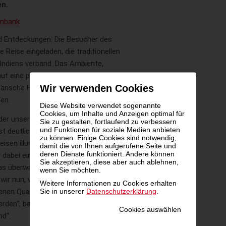
en.
enbank
nd Entdeckungen: Die Besucher des
Reise eingeladen, die traditionellen
Indiens verband. Das Ambiente,
uf eine perfekte Kulisse für eine
Wir verwenden Cookies
arische Höhepunkte, die die Gäste in
en.
Diese Website verwendet sogenannte
Cookies, um Inhalte und Anzeigen optimal für
 der unsere Begeisterung für
Sie zu gestalten, fortlaufend zu verbessern
und Funktionen für soziale Medien anbieten
st deutlich machte, sowie die
zu können. Einige Cookies sind notwendig,
sen illustrierte. Die
damit die von Ihnen aufgerufene Seite und
deren Dienste funktioniert. Andere können
dabei ein besonderer
Sie akzeptieren, diese aber auch ablehnen,
s überwältigend positive
wenn Sie möchten.
wir nun, weitere innovative Pop-
Weitere Informationen zu Cookies erhalten
Sie in unserer
Datenschutzerklärung
.
enen Qualität und Kreativität
erden“, berichtet
Stephanie
Cookies auswählen
nd“.