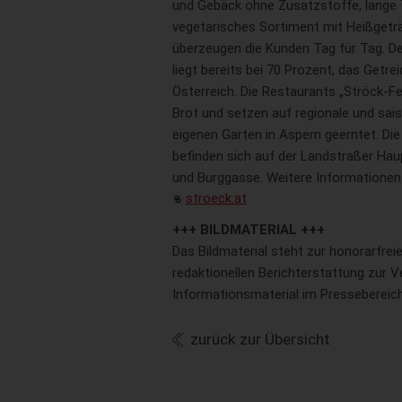
und Gebäck ohne Zusatzstoffe, lange T
vegetarisches Sortiment mit Heißgeträ
überzeugen die Kunden Tag für Tag. De
liegt bereits bei 70 Prozent, das Get
Österreich. Die Restaurants „Ströck-F
Brot und setzen auf regionale und sai
eigenen Garten in Aspern geerntet. Die
befinden sich auf der Landstraßer Ha
und Burggasse. Weitere Informatione
stroeck.at
+++ BILDMATERIAL +++
Das Bildmaterial steht zur honorarfre
redaktionellen Berichterstattung zur V
Informationsmaterial im Pressebereic
zurück zur Übersicht