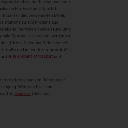
eigreife und ein breites veganes und
nken in Bio-Fairtrade-Qualität
r Bioanteil des verwendeten Mehls
reide stammt zu 100 Prozent aus
eierabend“ servieren Speisen rund ums
sonale Zutaten; viele davon werden im
 drei „Ströck-Feierabend-Bäckereien“
uptstraße und in der Rotenturmstraße
n auf
feierabend.stroeck.at
und
ien Veröffentlichung im Rahmen der
erfügung. Weiteres Bild- und
h auf
leisure.at
(Schluss)