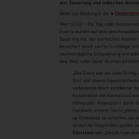
aus Sauerteig und indischen Arom
Bilder zur Meldung in der
Mediendat
Wien (LCG) – Ein Tag voller Genuss u
Events wurden auf eine geschmackliche 
Sauerteig mit den exotischen Aromen 
bereichert durch sanfte DJ-Klänge, sch
nachmittägliche Entspannung und kulin
eine Welt voller neuer Aromen entführt
„Das Event war ein voller Erfolg,
Brot und unsere Experimentierlu
verbindende Kraft exzellenter Spei
Kooperation mit Karmafood war 
Höhepunkt. Angespornt durch da
Feedback unserer Gäste, planen 
up-Erlebnisse zu schaffen, bei d
erneut die Hauptrollen spielen w
Dürrstein
von „Ströck-Feierabe