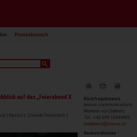
den
Pressebereich
kblick auf das „Feierabend X
Rückfragehinweis
leisure communications
Marlene von Dallwitz
ck | Ressort: Chronik Österreich |
Tel.: +43 699 10444909
mdallwitz@leisure.at
Geokoordinaten