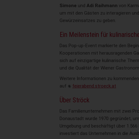
Simone
und
Adi Raihmann
von Karma
um mit den Gästen zu interagieren und 
Gewürzeinsatzes zu geben.
Ein Meilenstein für kulinarisc
Das Pop-up-Event markierte den Beginn
Kooperationen mit herausragenden Gas
sich auf einzigartige kulinarische Them
und die Qualität der Wiener Gastronom
Weitere Informationen zu kommenden
auf
feierabend.stroeck.at
Über Ströck
Das Familienunternehmen mit zwei Pro
Donaustadt wurde 1970 gegründet, umfa
Umgebung und beschäftigt über 1.566 M
investiert das Unternehmen in die Aus