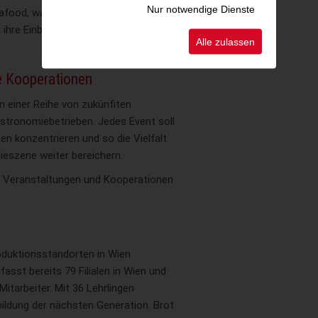
Nur notwendige Dienste
food, waren persönlich anwesend,
ihre Einblicke in die Kunst des
Alle zulassen
he Kooperationen
 einer Reihe von zukünfiten
tronomiebetrieben. Jedes Event soll
en konzentrieren und so die Vielfalt
ieszene weiter bereichern.
 Veranstaltungen und Kooperationen
duktionsstandorten in Wien
sst bereits 79 Filialen in Wien und
itarbeiter. Mit 36 Lehrlingen
bildung der nächsten Generation. Brot