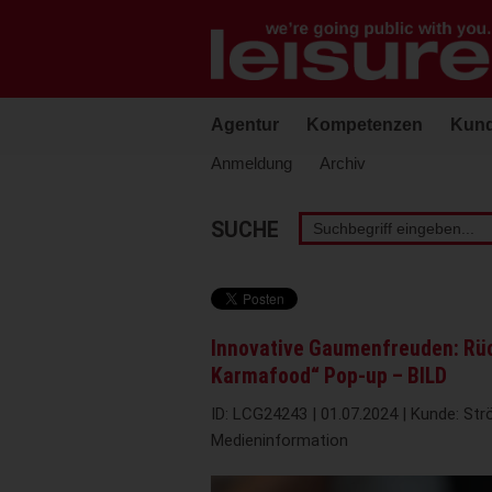
Barrierefreie
Bedienung
der
Webseite
Agentur
Kompetenzen
Kun
Anmeldung
Archiv
Stichwortsuche
SUCHE
Innovative Gaumenfreuden: Rüc
Karmafood“ Pop-up – BILD
ID: LCG24243 | 01.07.2024 | Kunde: Strö
Medieninformation