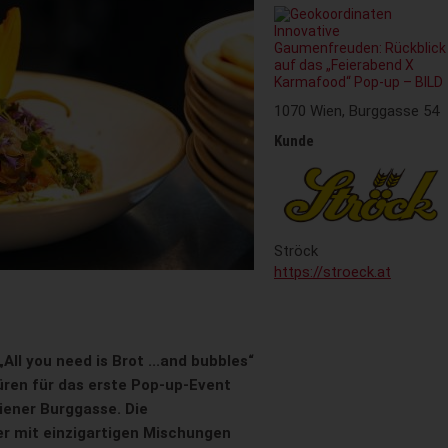
1070 Wien, Burggasse 54
Kunde
Ströck
https://stroeck.at
ll you need is Brot ...and bubbles“
üren für das erste Pop-up-Event
iener Burggasse. Die
r mit einzigartigen Mischungen