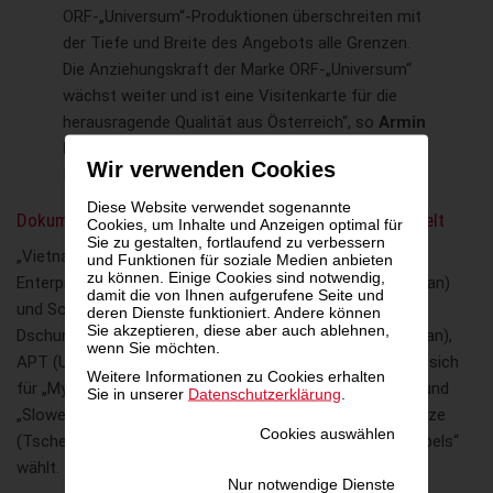
ORF-„Universum“-Produktionen überschreiten mit
der Tiefe und Breite des Angebots alle Grenzen.
Die Anziehungskraft der Marke ORF-„Universum“
wächst weiter und ist eine Visitenkarte für die
herausragende Qualität aus Österreich“, so
Armin
Luttenberger
, Leiter von Content Sales
Wir verwenden Cookies
International der ORF-Enterprise.
Diese Website verwendet sogenannte
Dokumentationen aus Österreich gehen in die ganze Welt
Cookies, um Inhalte und Anzeigen optimal für
Sie zu gestalten, fortlaufend zu verbessern
„Vietnam – Das ungezähmte Paradis“ lizenziert die ORF-
und Funktionen für soziale Medien anbieten
zu können. Einige Cookies sind notwendig,
Enterprise unter anderem an PTS Public Television (Taiwan)
damit die von Ihnen aufgerufene Seite und
und Société Radio Canada (Kanada). „Das wahre
deren Dienste funktioniert. Andere können
Sie akzeptieren, diese aber auch ablehnen,
Dschungelbuch“ sichern sich PTS Public Television (Taiwan),
wenn Sie möchten.
APT (USA) und RAI (Italien). MTVA (Ungarn) entscheidet sich
Weitere Informationen zu Cookies erhalten
für „Mythos Transsilvanien – Draculas geheime Wildnis“ und
Sie in unserer
Datenschutzerklärung
.
„Slowenien – Am Puls der Wildnis“, während Ceska Televize
Cookies auswählen
(Tschechien) „Die Nikobaren – Auferstehung eines Archipels“
wählt.
Nur notwendige Dienste