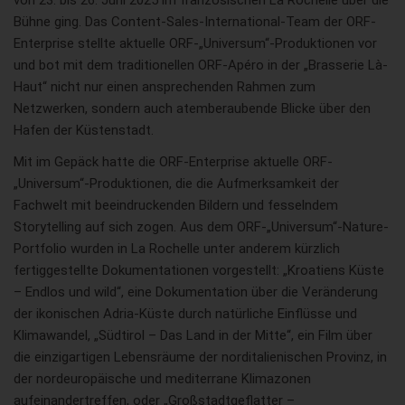
von 23. bis 26. Juni 2025 im französischen La Rochelle über die
Bühne ging. Das Content-Sales-International-Team der ORF-
Enterprise stellte aktuelle ORF-„Universum“-Produktionen vor
und bot mit dem traditionellen ORF-Apéro in der „Brasserie Là-
Haut“ nicht nur einen ansprechenden Rahmen zum
Netzwerken, sondern auch atemberaubende Blicke über den
Hafen der Küstenstadt.
Mit im Gepäck hatte die ORF-Enterprise aktuelle ORF-
„Universum“-Produktionen, die die Aufmerksamkeit der
Fachwelt mit beeindruckenden Bildern und fesselndem
Storytelling auf sich zogen. Aus dem ORF-„Universum“-Nature-
Portfolio wurden in La Rochelle unter anderem kürzlich
fertiggestellte Dokumentationen vorgestellt: „Kroatiens Küste
– Endlos und wild“, eine Dokumentation über die Veränderung
der ikonischen Adria-Küste durch natürliche Einflüsse und
Klimawandel, „Südtirol – Das Land in der Mitte“, ein Film über
die einzigartigen Lebensräume der norditalienischen Provinz, in
der nordeuropäische und mediterrane Klimazonen
aufeinandertreffen, oder „Großstadtgeflatter –