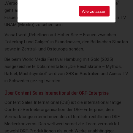
„Verbotenes Begehren – Meilensteine queerer Geschichte“
geht an TV Justicia (Mexiko), „Aufstand im Bordell –
Alle zulassen
Frauenhandel um 1900“ wird demnächst im Programm von TV
UNAM (Mexiko) zu sehen sein.
Viasat wird „Rebellinen auf Hoher See – Frauen zwischen
Totenkopf und Galgen“ in Skandinavien, den Baltischen Staaten
sowie in Zentral- und Osteuropa senden.
Die beim World Media Festival Hamburg mit Gold (2025)
ausgezeichnete Dokumentation „Die Reichskrone – Mythos,
Rätsel, Machtsymbol“ wird von SBS in Australien und Axess TV
in Schweden gezeigt werden.
Über Content Sales International der ORF-Enterprise
Content Sales International (CSI) ist die international tätige
Content-Vertriebsorganisation der ORF-Enterprise, dem
Vermarktungsunternehmen des öffentlich-rechtlichen ORF-
Medienkonzerns. Das weltweit vernetzte Team vermarktet
sowohl ORF-Produktionen als auch Werke unabhängiger