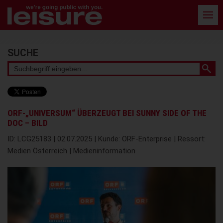
Barrierefreie
Bedienung
der
Webseite
Stichwortsuche
SUCHE
ORF-„UNIVERSUM“ ÜBERZEUGT BEI SUNNY SIDE OF THE
DOC – BILD
ID: LCG25183 | 02.07.2025 | Kunde: ORF-Enterprise | Ressort:
Medien Österreich | Medieninformation