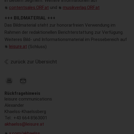
in diesem Segment. Weitere Informationen auf
contentsales.ORF.at
und
musikverlag.ORF.at
+++ BILDMATERIAL +++
Das Bildmaterial steht zur honorarfreien Verwendung im
Rahmen der redaktionellen Berichterstattung zur Verfügung.
Weiteres Bild- und Informationsmaterial im Pressebereich auf
leisure.at
(Schluss)
zurück zur Übersicht
Rückfragehinweis
leisure communications
Alexander
Khaelss-Khaelssberg
Tel.: +43 664 8563001
akhaelss@leisure.at
x.com/akhaelss