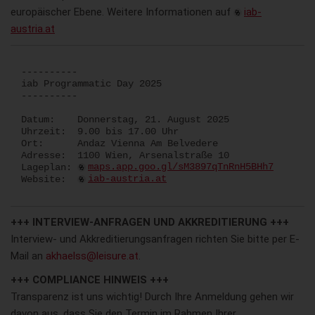
europäischer Ebene. Weitere Informationen auf
iab-
austria.at
----------
iab Programmatic Day 2025
----------
Datum: Donnerstag, 21. August 2025
Uhrzeit: 9.00 bis 17.00 Uhr
Ort: Andaz Vienna Am Belvedere
Adresse: 1100 Wien, Arsenalstraße 10
Lageplan:
maps.app.goo.gl/sM3897qTnRnH5BHh7
Website:
iab-austria.at
+++ INTERVIEW-ANFRAGEN UND AKKREDITIERUNG +++
Interview- und Akkreditierungsanfragen richten Sie bitte per E-
Mail an
akhaelss@leisure.at
.
+++ COMPLIANCE HINWEIS +++
Transparenz ist uns wichtig! Durch Ihre Anmeldung gehen wir
davon aus, dass Sie den Termin im Rahmen Ihrer