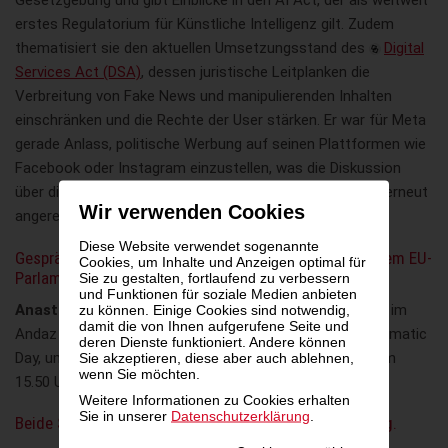
Gesetzgebung und gibt Einblicke in den AI Act, der als weltweit
erstes Regulatorium für Künstliche Intelligenz gilt. Zudem
thematisiert sie den aktuellen Umsetzungsstand des
Digital
Services Act (DSA)
, dessen juristische Leitplanken die
Verbreitung von Fake News und manipulierenden Inhalten
einschränken und die Rechte der User stärken. Er war für Meta
gerade Anlass, politische Werbung auf seinen Plattformen wie
Facebook oder Instagram einzustellen, was die Diskussion
über die Verantwortung der Plattformen für ihre Inhalte erneut
Wir verwenden Cookies
angeregt hat.
Diese Website verwendet sogenannte
Gespräch mit Digitalexpertinnen aus der Ukraine und dem EU-
Cookies, um Inhalte und Anzeigen optimal für
Parlament
Sie zu gestalten, fortlaufend zu verbessern
und Funktionen für soziale Medien anbieten
Anastasiya Baydachenko
spricht am 21. August 2025, im
zu können. Einige Cookies sind notwendig,
damit die von Ihnen aufgerufene Seite und
Andaz Vienna am Belvedere im Rahmen des iab Programmatic
deren Dienste funktioniert. Andere können
Day, um 13.30 Uhr.
Anja Wyrobek
steht dem Publikum um
Sie akzeptieren, diese aber auch ablehnen,
wenn Sie möchten.
15.50 Uhr Rede Antwort.
Weitere Informationen zu Cookies erhalten
Sie in unserer
Datenschutzerklärung
.
Beide Speakerinnen stehen für Interviews zur Verfügung.