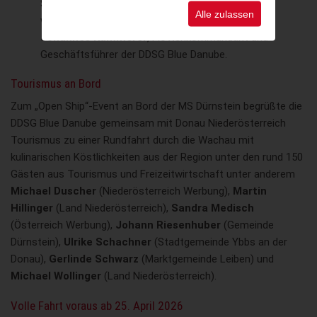
Saison. Schon in wenigen Tagen, ab 25. April 2026,
Alle zulassen
werden die täglichen Frequenzen erhöht“, sagt
Johannes Kammerer
, Flottenkommandant und
Geschäftsführer der DDSG Blue Danube.
Tourismus an Bord
Zum „Open Ship“-Event an Bord der MS Dürnstein begrüßte die
DDSG Blue Danube gemeinsam mit Donau Niederösterreich
Tourismus zu einer Rundfahrt durch die Wachau mit
kulinarischen Köstlichkeiten aus der Region unter den rund 150
Gästen aus Tourismus und Freizeitwirtschaft unter anderem
Michael Duscher
(Niederösterreich Werbung),
Martin
Hillinger
(Land Niederösterreich),
Sandra Medisch
(Österreich Werbung),
Johann Riesenhuber
(Gemeinde
Dürnstein),
Ulrike Schachner
(Stadtgemeinde Ybbs an der
Donau),
Gerlinde Schwarz
(Marktgemeinde Leiben) und
Michael Wollinger
(Land Niederösterreich).
Volle Fahrt voraus ab 25. April 2026