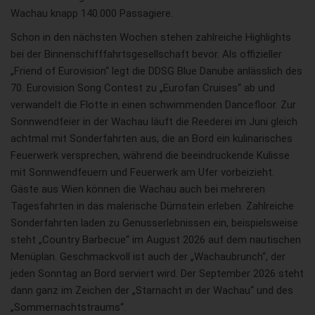
Wachau knapp 140.000 Passagiere.
Schon in den nächsten Wochen stehen zahlreiche Highlights
bei der Binnenschifffahrtsgesellschaft bevor. Als offizieller
„Friend of Eurovision“ legt die DDSG Blue Danube anlässlich des
70. Eurovision Song Contest zu „Eurofan Cruises“ ab und
verwandelt die Flotte in einen schwimmenden Dancefloor. Zur
Sonnwendfeier in der Wachau läuft die Reederei im Juni gleich
achtmal mit Sonderfahrten aus, die an Bord ein kulinarisches
Feuerwerk versprechen, während die beeindruckende Kulisse
mit Sonnwendfeuern und Feuerwerk am Ufer vorbeizieht.
Gäste aus Wien können die Wachau auch bei mehreren
Tagesfahrten in das malerische Dürnstein erleben. Zahlreiche
Sonderfahrten laden zu Genusserlebnissen ein, beispielsweise
steht „Country Barbecue“ im August 2026 auf dem nautischen
Menüplan. Geschmackvoll ist auch der „Wachaubrunch“, der
jeden Sonntag an Bord serviert wird. Der September 2026 steht
dann ganz im Zeichen der „Starnacht in der Wachau“ und des
„Sommernachtstraums“.