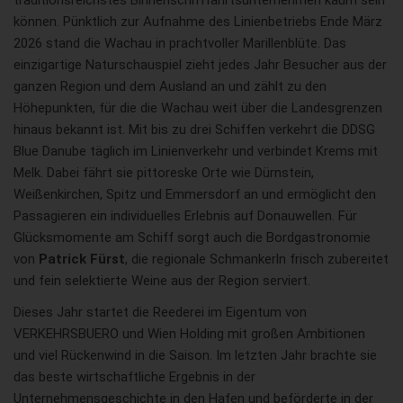
traditionsreichstes Binnenschifffahrtsunternehmen kaum sein
können. Pünktlich zur Aufnahme des Linienbetriebs Ende März
2026 stand die Wachau in prachtvoller Marillenblüte. Das
einzigartige Naturschauspiel zieht jedes Jahr Besucher aus der
ganzen Region und dem Ausland an und zählt zu den
Höhepunkten, für die die Wachau weit über die Landesgrenzen
hinaus bekannt ist. Mit bis zu drei Schiffen verkehrt die DDSG
Blue Danube täglich im Linienverkehr und verbindet Krems mit
Melk. Dabei fährt sie pittoreske Orte wie Dürnstein,
Weißenkirchen, Spitz und Emmersdorf an und ermöglicht den
Passagieren ein individuelles Erlebnis auf Donauwellen. Für
Glücksmomente am Schiff sorgt auch die Bordgastronomie
von
Patrick Fürst
, die regionale Schmankerln frisch zubereitet
und fein selektierte Weine aus der Region serviert.
Dieses Jahr startet die Reederei im Eigentum von
VERKEHRSBUERO und Wien Holding mit großen Ambitionen
und viel Rückenwind in die Saison. Im letzten Jahr brachte sie
das beste wirtschaftliche Ergebnis in der
Unternehmensgeschichte in den Hafen und beförderte in der