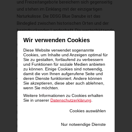
und Freizeitangebote bereichern sich gegenseitig
und stehen im Einklang mit der einzigartigen
Naturkulisse. Die DDSG Blue Danube ist das
Bindeglied zwischen historischen Orten und der
beeindruckenden Landschaft. Die wertschätzende
Zusammenarbeit in der Wachau schafft
Wir verwenden Cookies
unvergessliche Erlebnisse für Besucherinnen und
Diese Website verwendet sogenannte
Besucher, die gerne und oft wiederkehren“, betont
Cookies, um Inhalte und Anzeigen optimal für
DDSG-Blue-Danube-Geschäftsführer
Wolfgang
Sie zu gestalten, fortlaufend zu verbessern
und Funktionen für soziale Medien anbieten
Fischer
.
zu können. Einige Cookies sind notwendig,
damit die von Ihnen aufgerufene Seite und
„Die MS Austria, MS Dürnstein und MS Wachau
deren Dienste funktioniert. Andere können
Sie akzeptieren, diese aber auch ablehnen,
wurden über den Winter wieder auf den neuesten
wenn Sie möchten.
Stand gebracht und legen bis Anfang November
Weitere Informationen zu Cookies erhalten
2026 mehrmals täglich zu szenischen Fahrten
Sie in unserer
Datenschutzerklärung
.
durch die Wachau ab. Auch in die Infrastruktur an
Cookies auswählen
Land wurde investiert, um unseren Passagierinnen
und Passagieren perfektes Service zu bieten.
Nur notwendige Dienste
Unsere Crews nehmen motiviert Kurs auf die neue