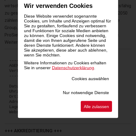
Wir verwenden Cookies
wirtschaftlich wettbewerbsfähigen Medienmarkt zukunftsfähig
zu gestalten. Zu den Gründungsmitgliedern der AGENDA 2050
Diese Website verwendet sogenannte
zählen AboutMedia, Azerion, COPE Content Performance
Cookies, um Inhalte und Anzeigen optimal für
Sie zu gestalten, fortlaufend zu verbessern
Group, Der Standard, Kronen Zeitung, ORF-Enterprise,
und Funktionen für soziale Medien anbieten
ProSiebenSat.1 PULS 4, Purpur Media und RTL AdAlliance.
zu können. Einige Cookies sind notwendig,
damit die von Ihnen aufgerufene Seite und
Weitere Informationen auf
agenda2050.at
deren Dienste funktioniert. Andere können
Sie akzeptieren, diese aber auch ablehnen,
wenn Sie möchten.
-----------
Weitere Informationen zu Cookies erhalten
AGENDA2050 im Dialog – ein Abend über Medien,
Sie in unserer
Datenschutzerklärung
.
Vertrauen und Verantwortung
-----------
Cookies auswählen
Datum: Mittwoch, 10. Juni 2026
Uhrzeit: 18.00 Uhr
Nur notwendige Dienste
Ort: Cupra City Garage
Adresse: 1010 Wien, Maysedergasse 4
Alle zulassen
Lageplan:
maps.app.goo.gl/JmM5AtFQXLnscCxA7
Website:
agenda2050.at
+++ AKKREDITIERUNG +++