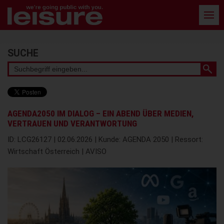
Barrierefreie
Bedienung
der
Webseite
Stichwortsuche
SUCHE
AGENDA2050 IM DIALOG – EIN ABEND ÜBER MEDIEN,
VERTRAUEN UND VERANTWORTUNG
ID: LCG26127 | 02.06.2026 | Kunde: AGENDA 2050 | Ressort:
Wirtschaft Österreich | AVISO