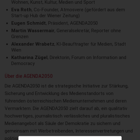
Wohnen, Kunst, Kultur, Medien und Sport
Eva Roth
, Co-Founder, Atmosvere (gefördert aus dem
Start-up Hub der Wiener Zeitung)
Eugen Schmidt
, Präsident, AGENDA2050
Martin Wassermair
, Generalsekretär, Reporter ohne
Grenzen
Alexander Wrabetz
, KI-Beauftragter für Medien, Stadt
Wien
Katharina Zügel
, Direktorin, Forum on Information and
Democracy
Über die AGENDA2050
Die AGENDA2050 ist die strategische Initiative zur Stärkung,
Sicherung und Entwicklung des Medienstandorts von
führenden österreichischen Medienunternehmen und deren
Vermarktern. Die AGENDA2050 zielt darauf ab, ein qualitativ
hochwertiges, journalistisch verlässliches und pluralistisches
Medienangebot als Säule der Demokratie zu sichern und
gemeinsam mit Werbetreibenden, Interessenvertretungen und
politischen Entscheidungsträgern einen souveränen und