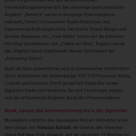
Einen Vorgeschmack auf den bevorstehenden
Veranstaltungssommer bot das vielseitige gastronomische
Angebot. „Bernotti“ servierte knusprige Steinofenpizza,
während „Tenno“ mit kreativen Sushi-Kreationen und
Experimental Rolls begeisterte. Herzhafte Smash Burger und
Smoker Barbecue von „Trixie Kiddo“ trafen auf die beliebten
Hot-Dog-Spezialitäten von „Collina am Berg“. Ergänzt wurde
das Angebot durch traditionelle Wiener Schmankerl der
„Auersperg Gastro“.
Auch die Bars präsentierten sich in sommerlicher Höchstform.
Spritz-Kreationen mit Schlumberger, KATTUS Prosecco, Kinley,
Luxardo und Limoncé, frisch gezapftes Stiegl-Bier sowie
Signature Drinks mit Hendrick’s Gin und Stolichnaya zeigten
sich als erfrischende Begleiter durch den Premierenabend.
Musik, Genuss und Sommerstimmung bis in den September
Musikalisch stimmte das hauseigene Mozart-Orchester unter
dem Dirigat von
Vinicius Kattah
, der bereits den Viennese
Opera Ball New York dirigierte, auf die nächsten 13 Wochen im