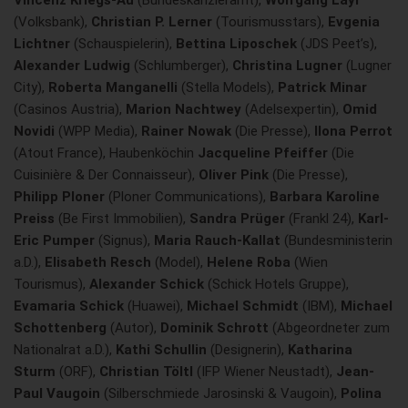
Vincenz Kriegs-Au
(Bundeskanzleramt),
Wolfgang Layr
(Volksbank),
Christian P. Lerner
(Tourismusstars),
Evgenia
Lichtner
(Schauspielerin),
Bettina Liposchek
(JDS Peet’s),
Alexander Ludwig
(Schlumberger),
Christina Lugner
(Lugner
City),
Roberta Manganelli
(Stella Models),
Patrick Minar
(Casinos Austria),
Marion Nachtwey
(Adelsexpertin),
Omid
Novidi
(WPP Media),
Rainer Nowak
(Die Presse),
Ilona Perrot
(Atout France), Haubenköchin
Jacqueline Pfeiffer
(Die
Cuisinière & Der Connaisseur),
Oliver Pink
(Die Presse),
Philipp Ploner
(Ploner Communications),
Barbara Karoline
Preiss
(Be First Immobilien),
Sandra Prüger
(Frankl 24),
Karl-
Eric Pumper
(Signus),
Maria Rauch-Kallat
(Bundesministerin
a.D.),
Elisabeth Resch
(Model),
Helene Roba
(Wien
Tourismus),
Alexander Schick
(Schick Hotels Gruppe),
Evamaria Schick
(Huawei),
Michael Schmidt
(IBM),
Michael
Schottenberg
(Autor),
Dominik Schrott
(Abgeordneter zum
Nationalrat a.D.),
Kathi Schullin
(Designerin),
Katharina
Sturm
(ORF),
Christian Töltl
(IFP Wiener Neustadt),
Jean-
Paul Vaugoin
(Silberschmiede Jarosinski & Vaugoin),
Polina