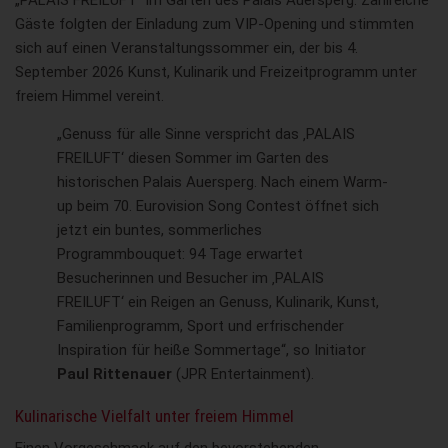
„PALAIS FREILUFT“ im Garten des Palais Auersperg. Zahlreiche
Gäste folgten der Einladung zum VIP-Opening und stimmten
sich auf einen Veranstaltungssommer ein, der bis 4.
September 2026 Kunst, Kulinarik und Freizeitprogramm unter
freiem Himmel vereint.
„Genuss für alle Sinne verspricht das ‚PALAIS
FREILUFT‘ diesen Sommer im Garten des
historischen Palais Auersperg. Nach einem Warm-
up beim 70. Eurovision Song Contest öffnet sich
jetzt ein buntes, sommerliches
Programmbouquet: 94 Tage erwartet
Besucherinnen und Besucher im ‚PALAIS
FREILUFT‘ ein Reigen an Genuss, Kulinarik, Kunst,
Familienprogramm, Sport und erfrischender
Inspiration für heiße Sommertage“, so Initiator
Paul Rittenauer
(JPR Entertainment).
Kulinarische Vielfalt unter freiem Himmel