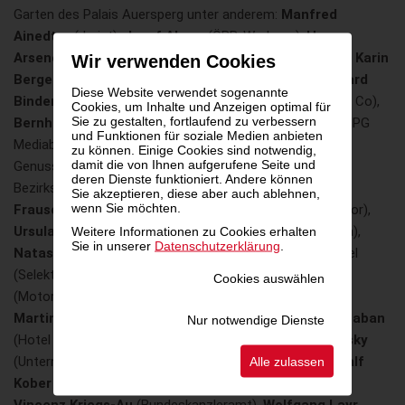
Garten des Palais Auersperg unter anderem:
Manfred
Ainedter
(Jurist),
Josef Almer
(ÖBB-Werbung),
Hans
Arsenovic
(Die Grünen),
Luigi Barbaro
(Barbaro Group),
Karin
Wir verwenden Cookies
Berger
(Erste Group),
Katja Berger
(Künstlerin),
Reinhard
Diese Website verwendet sogenannte
Binder
(Robin Consult),
Manuela Bogendorfer
(Wein & Co),
Cookies, um Inhalte und Anzeigen optimal für
Sie zu gestalten, fortlaufend zu verbessern
Bernhard A. Böhler
(Kunstexperte),
Thomas Bokesz
(IPG
und Funktionen für soziale Medien anbieten
Mediabrands),
Lisi Brandlmaier
(Moderatorin und
zu können. Einige Cookies sind notwendig,
damit die von Ihnen aufgerufene Seite und
Genussexpertin),
Peter Dobcak
(Unternehmer),
deren Dienste funktioniert. Andere können
Bezirksvorsteher
Martin Fabisch
(Stadt Wien),
Edith
Sie akzeptieren, diese aber auch ablehnen,
wenn Sie möchten.
Frauscher
(Infoscreen),
Kathrin Fuchs
(Content Creator),
Weitere Informationen zu Cookies erhalten
Ursula Gastinger
(interactive advertising bureau austria),
Sie in unserer
Datenschutzerklärung
.
Natascha Golan
(Jüdisches Museum Wien),
Sar
a Grasel
(Selektiv), Matthias Grün (Esterházy), Judith Haberlehner
Cookies auswählen
(Motorola Lenovo),
Raphael Hartl
(Bankhaus Spängler),
Martin Himmelbauer
(Himmelpower),
Astrid Kahl-Schaban
Nur notwendige Dienste
(Hotel Gilbert), A
lex Kiessling
(Künstler),
Bernhard Kinsky
Alle zulassen
(Unternehmer),
Christoph Klingler
(Eventim Austria),
Ralf
Kober
(Springer & Jacoby),
Hadil Krenn
(Own It Now),