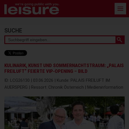
Barrierefreie
Bedienung
der
Webseite
Stichwortsuche
SUCHE
KULINARIK, KUNST UND SOMMERNACHTSTRAUM: „PALAIS
FREILUFT“ FEIERTE VIP-OPENING – BILD
ID: LCG26130 | 03.06.2026 | Kunde: PALAIS FREILUFT IM
AUERSPERG | Ressort: Chronik Österreich | Medieninformation