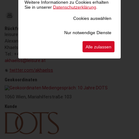
Weitere Informationen zu Cookies erhalten
Sie in unserer
Datenschutzerklärung
.
Cookies auswählen
Rückfragehinweis
Nur notwendige Dienste
leisure communications
Alexander
Alle zulassen
Khaelss-Khaelssberg
Tel.: +43 664 8563001
akhaelss@leisure.at
twitter.com/akhaelss
Geokoordinaten
1060 Wien, Mariahilferstraße 103
Kunde