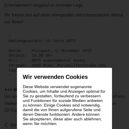
Entertainment-Angebot in zentraler Lage.
Wir freuen uns auf einen anregenden und interessanten Abend
mit Ihnen!
~
Mediengespräch: 10 Jahre DOTS
Datum: Mittwoch, 4. November 2015
Uhrzeit: 19.00 Uhr
Ort: DOTS experimental sushi
Adresse: 1060 Wien, Mariahilferstraße 103
Lageplan:
https://goo.gl/maps/SLBmx969LyG2
~
Wir verwenden Cookies
Diese Website verwendet sogenannte
+++ ANMELDUNG +++
Cookies, um Inhalte und Anzeigen optimal für
Sie zu gestalten, fortlaufend zu verbessern
Um uns die gastronomische Planung des Abends zu erleichtern
und Funktionen für soziale Medien anbieten
danken wir für eine kurze Zu- oder Absage bis 3. November
zu können. Einige Cookies sind notwendig,
damit die von Ihnen aufgerufene Seite und
2015 per E-Mail an
akhaelss@leisure.at
.
deren Dienste funktioniert. Andere können
Sie akzeptieren, diese aber auch ablehnen,
wenn Sie möchten.
zurück zur Übersicht