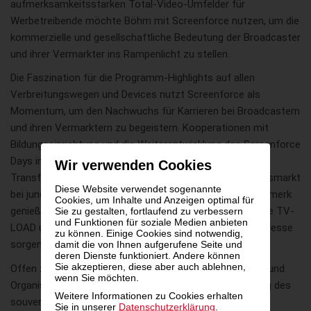
aufmerksamkeitsstarken Total-Video-Umfelder für
Werbetreibende möchte Böhm mit Screenforce nutzen, um die
kommerzielle und gesellschaftliche Bedeutung der Broadcaster
und ihrer Vermarkter ins Rampenlicht zu stellen.
Die Faszination für die Programm-Highlights auf allen
Verbreitungswegen und Devices nutzt Screenforce als
Momentum, um den Nachwuchs für Karrieren bei Broadcastern
und ihren Vermarktern zu begeistern. Kooperationen mit
Bildungseinrichtung und die Weiterentwicklung des Screenforce
Days im Herbst 2026 sollen dazu beitragen, die digitale
Wir verwenden Cookies
Transformation der Broadcaster als attraktiven Zukunftsmarkt
Diese Website verwendet sogenannte
bei jungen Talenten zu verdeutlichen. Besonderes Augenmerk
Cookies, um Inhalte und Anzeigen optimal für
genießen dabei auch Pionierleistungen aus Österreich wie TV-
Sie zu gestalten, fortlaufend zu verbessern
und Funktionen für soziale Medien anbieten
LOAD und der TELETEST 2.0, die für internationales Interesse
zu können. Einige Cookies sind notwendig,
sorgen.
damit die von Ihnen aufgerufene Seite und
deren Dienste funktioniert. Andere können
Sie akzeptieren, diese aber auch ablehnen,
Offen zeigt sich Screenforce gegenüber allen Initiativen und
wenn Sie möchten.
Organisationen, die sich für die Stärkung und Entwicklung des
Weitere Informationen zu Cookies erhalten
souveränen Medienstandorts sowie die Schaffung fairer
Sie in unserer
Datenschutzerklärung
.