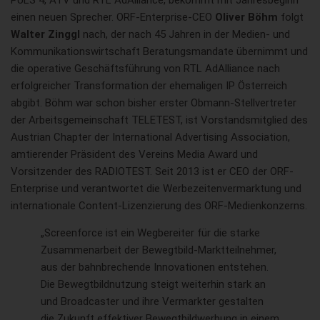
PULS 4, ATV und RTL AdAlliance, bekommt mit Jahresbeginn
einen neuen Sprecher. ORF-Enterprise-CEO
Oliver Böhm
folgt
Walter Zinggl
nach, der nach 45 Jahren in der Medien- und
Kommunikationswirtschaft Beratungsmandate übernimmt und
die operative Geschäftsführung von RTL AdAlliance nach
erfolgreicher Transformation der ehemaligen IP Österreich
abgibt. Böhm war schon bisher erster Obmann-Stellvertreter
der Arbeitsgemeinschaft TELETEST, ist Vorstandsmitglied des
Austrian Chapter der International Advertising Association,
amtierender Präsident des Vereins Media Award und
Vorsitzender des RADIOTEST. Seit 2013 ist er CEO der ORF-
Enterprise und verantwortet die Werbezeitenvermarktung und
internationale Content-Lizenzierung des ORF-Medienkonzerns.
„Screenforce ist ein Wegbereiter für die starke
Zusammenarbeit der Bewegtbild-Marktteilnehmer,
aus der bahnbrechende Innovationen entstehen.
Die Bewegtbildnutzung steigt weiterhin stark an
und Broadcaster und ihre Vermarkter gestalten
die Zukunft effektiver Bewegtbildwerbung in einem