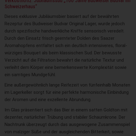
Verkostnotiz: Jubiläumssud „100 Jahre Budweiser Budvar im
Schweizerhaus“
Dieses exklusive Jubiläumsbier basiert auf der bewährten
Rezeptur des Budweiser Budvar Original Lager, wurde jedoch
durch spezifische handwerkliche Kniffe sensorisch veredelt.
Durch den Einsatz frisch geernteter Dolden des Saazer
Aromahopfens entfaltet sich ein deutlich intensiveres, floral-
würziges Bouquet als beim klassischen Sud. Der bewusste
Verzicht auf die Filtration bewahrt die natürliche Textur und
verleiht dem Körper eine bemerkenswerte Komplexität sowie
ein samtiges Mundgefühl.
Eine außergewöhnlich lange Reifezeit von fünfeinhalb Monaten
im Lagerkeller sorgt für eine perfekte harmonische Einbindung
der Aromen und eine exzellente Abrundung.
Im Glas präsentiert sich das Bier in einem satten Goldton mit
dezenter, natürlicher Trübung und stabiler Schaumkrone. Der
Nachtrunk überzeugt durch das ausgewogene Zusammenspiel
von malziger Süße und der ausgleichenden Bitterkeit, sowie