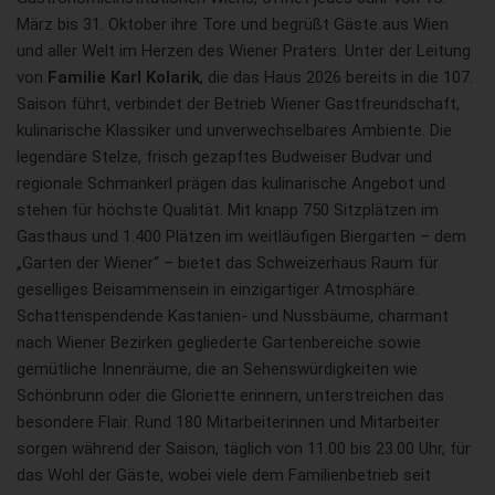
März bis 31. Oktober ihre Tore und begrüßt Gäste aus Wien
und aller Welt im Herzen des Wiener Praters. Unter der Leitung
von
Familie Karl Kolarik
, die das Haus 2026 bereits in die 107.
Saison führt, verbindet der Betrieb Wiener Gastfreundschaft,
kulinarische Klassiker und unverwechselbares Ambiente. Die
legendäre Stelze, frisch gezapftes Budweiser Budvar und
regionale Schmankerl prägen das kulinarische Angebot und
stehen für höchste Qualität. Mit knapp 750 Sitzplätzen im
Gasthaus und 1.400 Plätzen im weitläufigen Biergarten – dem
„Garten der Wiener“ – bietet das Schweizerhaus Raum für
geselliges Beisammensein in einzigartiger Atmosphäre.
Schattenspendende Kastanien- und Nussbäume, charmant
nach Wiener Bezirken gegliederte Gartenbereiche sowie
gemütliche Innenräume, die an Sehenswürdigkeiten wie
Schönbrunn oder die Gloriette erinnern, unterstreichen das
besondere Flair. Rund 180 Mitarbeiterinnen und Mitarbeiter
sorgen während der Saison, täglich von 11.00 bis 23.00 Uhr, für
das Wohl der Gäste, wobei viele dem Familienbetrieb seit