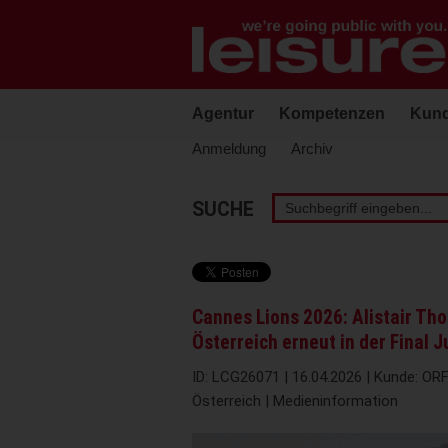
Barrierefreie
Bedienung
der
Webseite
Agentur
Kompetenzen
Kun
Anmeldung
Archiv
Stichwortsuche
SUCHE
Cannes Lions 2026: Alistair Th
Österreich erneut in der Final J
ID: LCG26071 | 16.04.2026 | Kunde: ORF
Österreich | Medieninformation