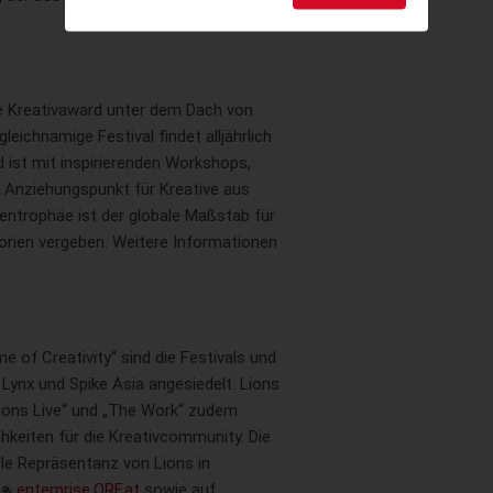
de Kreativaward unter dem Dach von
leichnamige Festival findet alljährlich
d ist mit inspirierenden Workshops,
Anziehungspunkt für Kreative aus
entrophäe ist der globale Maßstab für
gorien vergeben. Weitere Informationen
 of Creativity“ sind die Festivals und
Lynx und Spike Asia angesiedelt. Lions
„Lions Live“ und „The Work“ zudem
hkeiten für die Kreativcommunity. Die
elle Repräsentanz von Lions in
enterprise.ORF.at
sowie auf