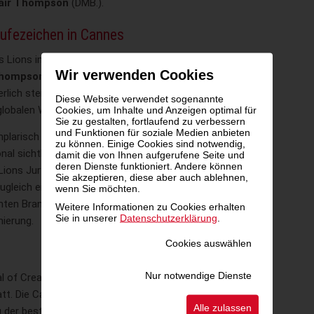
tair Thompson
(DMB.).
rufezeichen in Cannes
s Lions in Österreich begrüßt die ORF-
Wir verwenden Cookies
 Thompson
in die Final Jury. Seine
ierlich steigende Bedeutung des
Diese Website verwendet sogenannte
globalen Wettbewerb.
Cookies, um Inhalte und Anzeigen optimal für
Sie zu gestalten, fortlaufend zu verbessern
und Funktionen für soziale Medien anbieten
plarisch für das hohe kreative
zu können. Einige Cookies sind notwendig,
onal sichtbar macht. Seine
damit die von Ihnen aufgerufene Seite und
deren Dienste funktioniert. Andere können
ions Jury ist eine verdiente
Sie akzeptieren, diese aber auch ablehnen,
ugleich ein starkes Zeichen für
wenn Sie möchten.
ten Branche“, freut sich die
Weitere Informationen zu Cookies erhalten
Sie in unserer
Datenschutzerklärung
.
ierung.
Cookies auswählen
Nur notwendige Dienste
 of Creativity findet heuer von 22. bis
att. Die Cannes Lions vereinen jährlich
Alle zulassen
g der besten Ideen und Konzepte