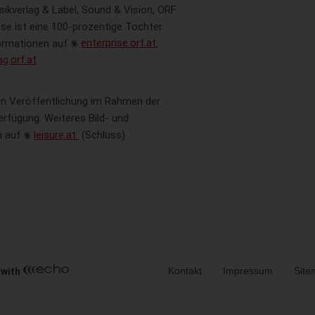
sikverlag & Label, Sound & Vision, ORF
se ist eine 100-prozentige Tochter
ormationen auf
enterprise.orf.at
,
g.orf.at
ien Veröffentlichung im Rahmen der
erfügung. Weiteres Bild- und
h auf
leisure.at
(Schluss)
Metanavigation
Kontakt
Impressum
Site
 with
ia