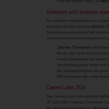
Kreativer erleben kann“, so
Alis
Österreich setzt kreatives Aus
Als exklusiver Repräsentant der Canne
Enterprise die Berufung von
Alistair
Nominierung unterstreicht die kontinu
österreichischen Kreativstandorts im 
„
Alistair Thompson
steht exem
Niveau, das Österreich internati
erneute Berufung in die Cannes L
Anerkennung seiner Arbeit und z
die Leistungsfähigkeit der gesam
ORF-Enterprise über seine Nomin
Cannes Lions 2026
Das Cannes Lions International Festival
26. Juni 2026 in Cannes, Frankreich, st
die globale Kreativszene zur Würdigun