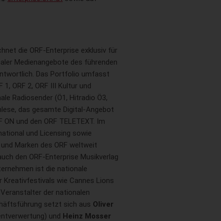
net die ORF-Enterprise exklusiv für
naler Medienangebote des führenden
ntwortlich. Das Portfolio umfasst
1, ORF 2, ORF III Kultur und
ale Radiosender (Ö1, Hitradio Ö3,
hlese, das gesamte Digital-Angebot
RF ON und den ORF TELETEXT. Im
ational und Licensing sowie
und Marken des ORF weltweit
t auch den ORF-Enterprise Musikverlag
ternehmen ist die nationale
r Kreativfestivals wie Cannes Lions
d Veranstalter der nationalen
äftsführung setzt sich aus
Oliver
entverwertung) und
Heinz Mosser