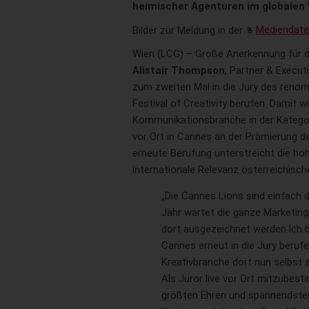
heimischer Agenturen im globalen
Bilder zur Meldung in der
Mediendat
Wien (LCG) – Große Anerkennung für di
Alistair Thompson
, Partner & Execut
zum zweiten Mal in die Jury des renom
Festival of Creativity berufen. Damit w
Kommunikationsbranche in der Kategor
vor Ort in Cannes an der Prämierung de
erneute Berufung unterstreicht die h
internationale Relevanz österreichisch
„Die Cannes Lions sind einfach 
Jahr wartet die ganze Marketing
dort ausgezeichnet werden.Ich b
Cannes erneut in die Jury beruf
Kreativbranche dort nun selbst 
Als Juror live vor Ort mitzubesti
größten Ehren und spannendsten