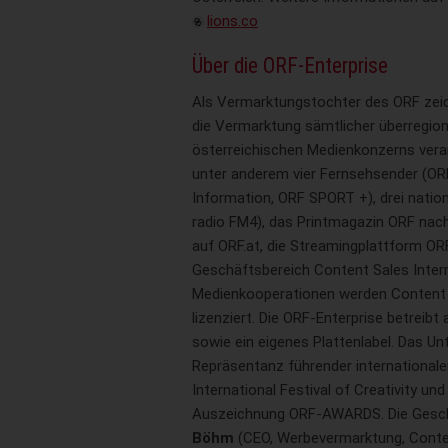
lions.co
Über die ORF-Enterprise
Als Vermarktungstochter des ORF zeich
die Vermarktung sämtlicher überregio
österreichischen Medienkonzerns vera
unter anderem vier Fernsehsender (ORF 
Information, ORF SPORT +), drei nation
radio FM4), das Printmagazin ORF nac
auf ORF.at, die Streamingplattform O
Geschäftsbereich Content Sales Intern
Medienkooperationen werden Content 
lizenziert. Die ORF-Enterprise betreib
sowie ein eigenes Plattenlabel. Das Un
Repräsentanz führender internationale
International Festival of Creativity un
Auszeichnung ORF-AWARDS. Die Gesch
Böhm
(CEO, Werbevermarktung, Cont