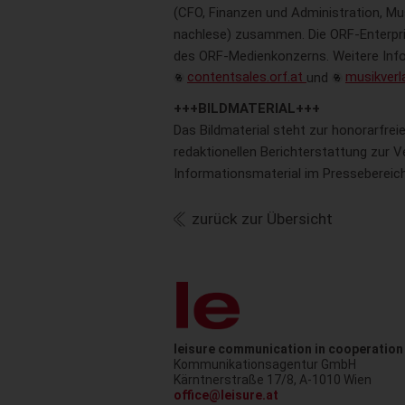
(CFO, Finanzen und Administration, Mu
nachlese) zusammen. Die ORF-Enterpri
des ORF-Medienkonzerns. Weitere Inf
contentsales.orf.at
und
musikverla
+++BILDMATERIAL+++
Das Bildmaterial steht zur honorarfre
redaktionellen Berichterstattung zur V
Informationsmaterial im Pressebereic
zurück zur Übersicht
leisure communication in cooperation
Kommunikationsagentur GmbH
Austr
Kärntnerstraße 17/8
,
A-1010
Wien
office@leisure.at