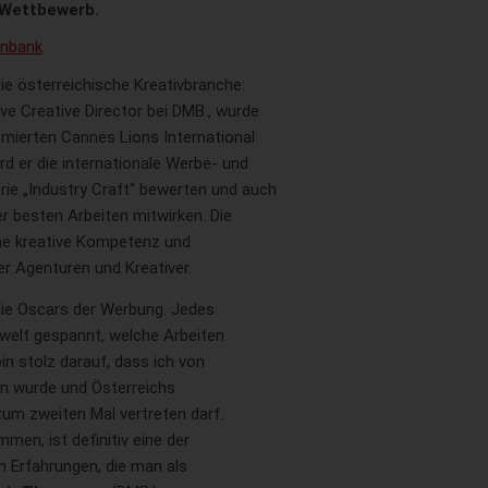
 Wettbewerb.
enbank
e österreichische Kreativbranche:
ive Creative Director bei DMB., wurde
mierten Cannes Lions International
ird er die internationale Werbe- und
ie „Industry Craft“ bewerten und auch
r besten Arbeiten mitwirken. Die
ohe kreative Kompetenz und
er Agenturen und Kreativer.
die Oscars der Werbung. Jedes
welt gespannt, welche Arbeiten
in stolz darauf, dass ich von
en wurde und Österreichs
zum zweiten Mal vertreten darf.
mmen, ist definitiv eine der
 Erfahrungen, die man als