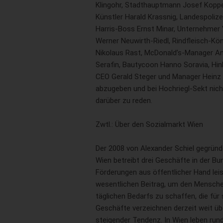
Klingohr, Stadthauptmann Josef Koppe
Künstler Harald Krassnig, Landespoli
Harris-Boss Ernst Minar, Unternehmer
Werner Neuwirth-Riedl, Rindfleisch-Kön
Nikolaus Rast, McDonald’s-Manager An
Serafin, Bautycoon Hanno Soravia, Hi
CEO Gerald Steger und Manager Heinz 
abzugeben und bei Hochriegl-Sekt nich
darüber zu reden.
Zwtl.: Über den Sozialmarkt Wien
Der 2008 von Alexander Schiel gegrün
Wien betreibt drei Geschäfte in der Bu
Förderungen aus öffentlicher Hand lei
wesentlichen Beitrag, um den Mensc
täglichen Bedarfs zu schaffen, die für si
Geschäfte verzeichnen derzeit weit übe
steigender Tendenz. In Wien leben ru