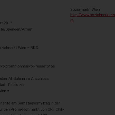
Sozialmarkt Wien
http://www.sozialmarkt.co
m
st 2012
eute/Spenden/Armut
ozialmarkt Wien – BILD
arkt/promiflohmarkt/Pressefotos
ker Ali Rahimi im Anschluss
tadt-Palais zur
Wien =
nente am Samstagvormittag in der
für den Promi-Flohmarkt von ORF Chili-