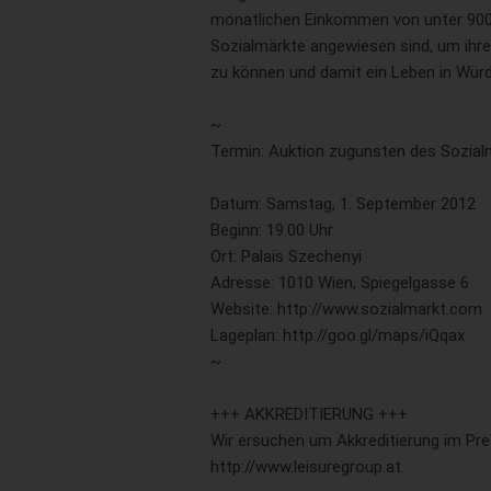
monatlichen Einkommen von unter 900 E
Sozialmärkte angewiesen sind, um ihr
zu können und damit ein Leben in Würd
~
Termin: Auktion zugunsten des Sozial
Datum: Samstag, 1. September 2012
Beginn: 19.00 Uhr
Ort: Palais Szechenyi
Adresse: 1010 Wien, Spiegelgasse 6
Website: http://www.sozialmarkt.com
Lageplan: http://goo.gl/maps/iQqax
~
+++ AKKREDITIERUNG +++
Wir ersuchen um Akkreditierung im Pr
http://www.leisuregroup.at.