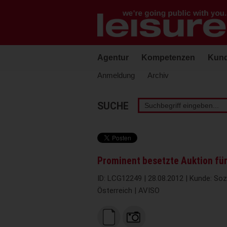
Barrierefreie
Bedienung
der
Webseite
Agentur
Kompetenzen
Kun
Anmeldung
Archiv
Stichwortsuche
SUCHE
Prominent besetzte Auktion fü
ID: LCG12249 | 28.08.2012 | Kunde: Soz
Österreich | AVISO