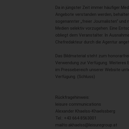
Da in jüngster Zeit immer häufiger Me
Angebote verstanden werden, behalten 
sogenannter „freier Journalisten“ und
Medien selektiv vorzugehen. Eine Entsc
obliegt dem Veranstalter. In Ausnahme
Chefredakteur durch die Agentur angef
Das Bildmaterial steht zum honorarfrei
Verwendung zur Verfügung. Weiteres B
im Pressebereich unserer Website unte
Verfügung. (Schluss)
Rückfragehinweis:
leisure communications
Alexander Khaelss-Khaelssberg
Tel.: +43 664 8563001
mailto:akhaelss@leisuregroup.at