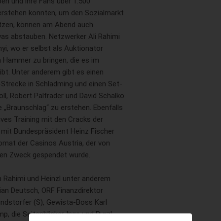
en und ihre Fans über 1.500
erstehen konnten, um den Sozialmarkt
ützen, können am Abend auch
as abstauben. Netzwerker Ali Rahimi
nyi, wo er selbst als Auktionator
n Hammer zu bringen, die es im
ibt. Unter anderem gibt es einen
Strecke in Schladming und einen Set-
ll, Robert Palfrader und David Schalko
e „Braunschlag“ zu erstehen. Ebenfalls
es Training mit den Cracks der
 mit Bundespräsident Heinz Fischer
omat der Casinos Austria, der von
ten Zweck gespendet wurde.
on Rahimi und Heinzl unter anderem
ian Deutsch, ORF Finanzdirektor
undstorfer (S), Gewista-Boss Karl
p, die Seitenblicker Inge und Purzl