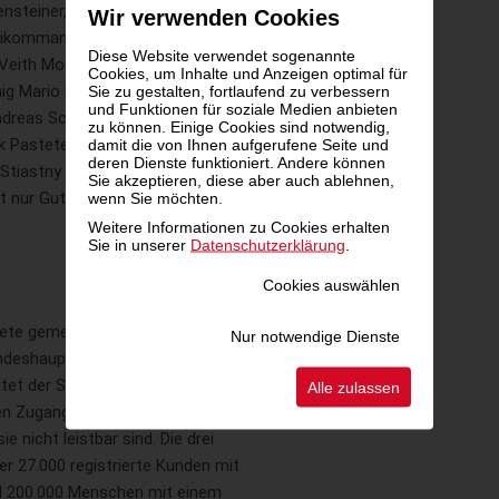
nsteiner, Unternehmer Erwin Kotanyi,
Wir verwenden Cookies
zeikommandant Karl Mahrer, John
Diese Website verwendet sogenannte
 Veith Moser, Baumax-Vorstand
Cookies, um Inhalte und Anzeigen optimal für
ig Mario Plachutta, Star-Jursi
Sie zu gestalten, fortlaufend zu verbessern
und Funktionen für soziale Medien anbieten
dreas Schwerla, Bariton Daniel
zu können. Einige Cookies sind notwendig,
nk Pasteten-Boss Peter Spak, café+co
damit die von Ihnen aufgerufene Seite und
deren Dienste funktioniert. Andere können
Stiastny angekündigt, um Ihr Gebot
Sie akzeptieren, diese aber auch ablehnen,
t nur Gutes zu tun, sondern auch
wenn Sie möchten.
Weitere Informationen zu Cookies erhalten
Sie in unserer
Datenschutzerklärung
.
Cookies auswählen
dete gemeinnützige Verein Sozialmarkt
Nur notwendige Dienste
ndeshauptstadt. Ohne jegliche
stet der Sozialmarkt Wien damit einen
Alle zulassen
hen Zugang zu Konsumgütern des
e nicht leistbar sind. Die drei
r 27.000 registrierte Kunden mit
nd 200.000 Menschen mit einem