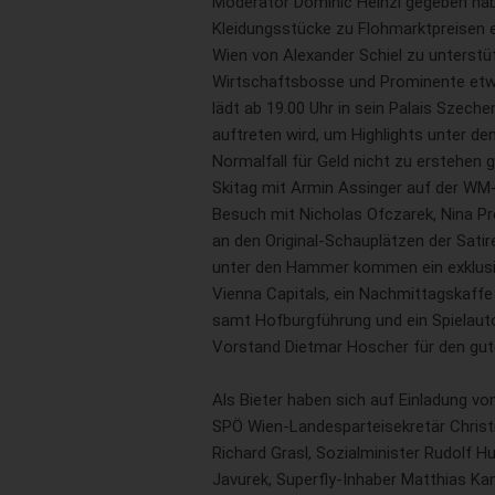
Moderator Dominic Heinzl gegeben hab
Kleidungsstücke zu Flohmarktpreisen 
Wien von Alexander Schiel zu unterst
Wirtschaftsbosse und Prominente etw
lädt ab 19.00 Uhr in sein Palais Szeche
auftreten wird, um Highlights unter de
Normalfall für Geld nicht zu erstehen g
Skitag mit Armin Assinger auf der WM-
Besuch mit Nicholas Ofczarek, Nina Pro
an den Original-Schauplätzen der Satir
unter den Hammer kommen ein exklusiv
Vienna Capitals, ein Nachmittagskaffe
samt Hofburgführung und ein Spielaut
Vorstand Dietmar Hoscher für den gu
Als Bieter haben sich auf Einladung v
SPÖ Wien-Landesparteisekretär Christ
Richard Grasl, Sozialminister Rudolf H
Javurek, Superfly-Inhaber Matthias Kam