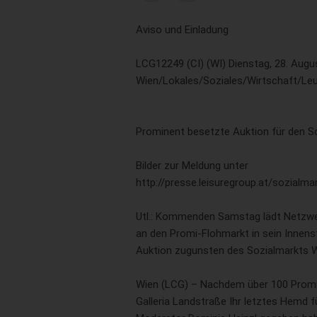
Aviso und Einladung
LCG12249 (CI) (WI) Dienstag, 28. Augu
Wien/Lokales/Soziales/Wirtschaft/L
Prominent besetzte Auktion für den S
Bilder zur Meldung unter
http://presse.leisuregroup.at/sozialm
Utl.: Kommenden Samstag lädt Netzwer
an den Promi-Flohmarkt in sein Innens
Auktion zugunsten des Sozialmarkts 
Wien (LCG) – Nachdem über 100 Promi
Galleria Landstraße Ihr letztes Hemd 