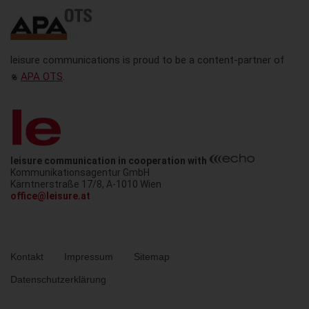
leisure communications is proud to be a content-partner of
APA OTS
.
leisure communication in cooperation with
Kommunikationsagentur GmbH
Austria
Kärntnerstraße 17/8
,
A-1010
Wien
office@leisure.at
Metanavigation
Kontakt
Impressum
Sitemap
Datenschutzerklärung