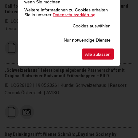
wenn Sie möchten.
Call for Entries 2026: ADC*E Awards erweitern Teilnahme und
Weitere Informationen zu Cookies erhalten
führen neue Kategorien ein – BILD
Sie in unserer
Datenschutzerklärung
.
ID: LCG26104 | 19.05.2026 | Kunde: Creativ Club Austria |
Cookies auswählen
Ressort: Medien Österreich | Medieninformation
Nur notwendige Dienste
Alle zulassen
„Schweizerhaus“ feiert beispielgebende Partnerschaft mit
Original Budweiser Budvar mit Frühschoppen – BILD
ID: LCG26103 | 19.05.2026 | Kunde: Schweizerhaus | Ressort:
Chronik Österreich | AVISO
Day Drinking trifft Wiener Schmäh: „Daytime Society by