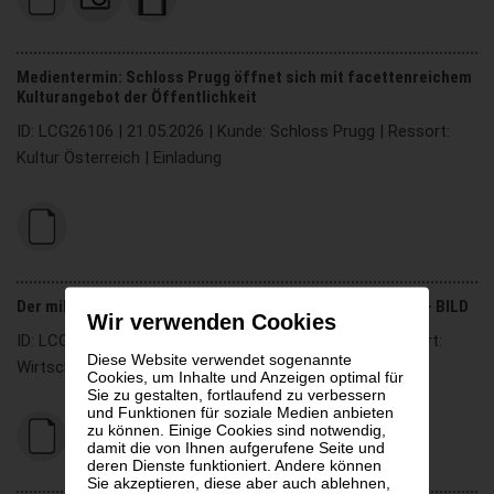
Medientermin: Schloss Prugg öffnet sich mit facettenreichem
Kulturangebot der Öffentlichkeit
ID: LCG26106 | 21.05.2026 | Kunde: Schloss Prugg | Ressort:
Kultur Österreich | Einladung
Der millionenschwere Wert des persönlichen Netzwerks – BILD
Wir verwenden Cookies
ID: LCG26105 | 20.05.2026 | Kunde: Hankus3sixty | Ressort:
Diese Website verwendet sogenannte
Wirtschaft Österreich | Medieninformation
Cookies, um Inhalte und Anzeigen optimal für
Sie zu gestalten, fortlaufend zu verbessern
und Funktionen für soziale Medien anbieten
zu können. Einige Cookies sind notwendig,
damit die von Ihnen aufgerufene Seite und
deren Dienste funktioniert. Andere können
Sie akzeptieren, diese aber auch ablehnen,