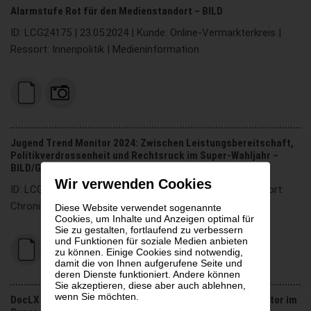
Alarmstufe Rot für den Medienstandort – BILD
ID: LCG24175 | 23.05.2024 | Kunde: Online-Vermarkterkreis |
Ressort: Innenpolitik | Medieninformation
Jugend Trend Monitor 2024: Zwischen Leistungsbereitschaft,
Politikverdrossenheit und Rechtsruck im Super-Wahljahr –
BILD/GRAFIK
Wir verwenden Cookies
ID: LCG24172 | 22.05.2024 | Kunde: DocLX Holding | Ressort:
Chronik Österreich | APA-OTS-Meldung
Diese Website verwendet sogenannte
Cookies, um Inhalte und Anzeigen optimal für
Sie zu gestalten, fortlaufend zu verbessern
und Funktionen für soziale Medien anbieten
zu können. Einige Cookies sind notwendig,
damit die von Ihnen aufgerufene Seite und
deren Dienste funktioniert. Andere können
Sie akzeptieren, diese aber auch ablehnen,
wenn Sie möchten.
DocLX und Marketagent präsentieren Jugend Trend Monitor im