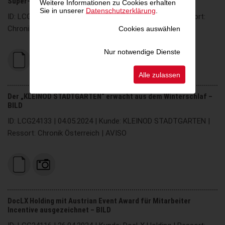
Super-Wahljahr
Weitere Informationen zu Cookies erhalten
Sie in unserer
Datenschutzerklärung
.
ID: LCG24167 | 21.05.2024 | Kunde: DocLX Holding | Ressort:
Chronik Österreich | Einladung
Cookies auswählen
Nur notwendige Dienste
Alle zulassen
Der „KLEINOD STADTGARTEN“ erwacht aus dem Winterschlaf –
BILD
ID: LCG24133 | 04.05.2024 | Kunde: KLEINOD STADTGARTEN |
Ressort: Chronik Österreich | AVISO
DocLX Holding mit Austrian Event Award für Mitarbeiter
Incentive ausgezeichnet – BILD